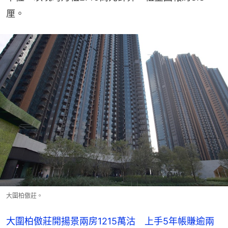
厘。
大圍柏傲莊。
大圍柏傲莊開揚景兩房1215萬沽 上手5年帳賺逾兩