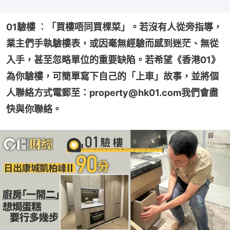
01驗樓 ︰「買樓唔同買棵菜」。若沒有人從旁指導，
業主們手執驗樓表，或因毫無經驗而感到迷茫、無從
入手，甚至忽略單位的重要缺陷。若希望《香港01》
為你驗樓，可簡單寫下自己的「上車」故事，並將個
人聯絡方式電郵至：property@hk01.com我們會盡
快與你聯絡。