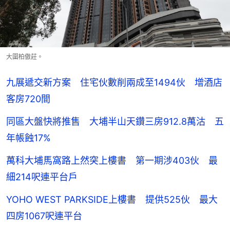
大圍柏傲莊。
九展遞交新方案 住宅伙數削兩成至1494伙 增酒店
客房720間
同區大盤快將推售 大埔半山天鑽三房912.8萬沽 五
年帳蝕17%
萬科大埔馬窩路上然突上樓書 第一期涉403伙 最
細214呎連平台戶
YOHO WEST PARKSIDE上樓書 提供525伙 最大
四房1067呎連平台