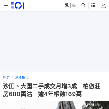
繁
|
简
經濟
地產樓市
沙田、大圍二手成交月增3成 柏傲莊一
房680萬沽 逾4年帳蝕169萬