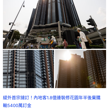
緹外首宗撻訂！內地客1.8億連裝修花園年半後棄購
輸5400萬訂金