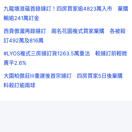
九龍塘滶蘊首錄撻訂！四房買家逾4823萬入市 棄購
輸逾241萬訂金
西貢傲瀧再錄撻訂 兩名花園複式買家棄購 各被殺
訂492萬及816萬
#LYOS複式三房撻訂貨1263.5萬重沽 較撻訂前輕微
賣平2.6%
大圍柏傲莊III重建後首宗撻訂 四房買家5日後棄購
料殺訂逾兩球