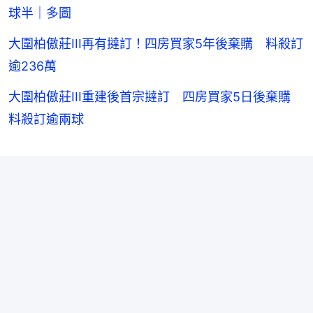
球半｜多圖
大圍柏傲莊III再有撻訂！四房買家5年後棄購 料殺訂
逾236萬
大圍柏傲莊III重建後首宗撻訂 四房買家5日後棄購
料殺訂逾兩球