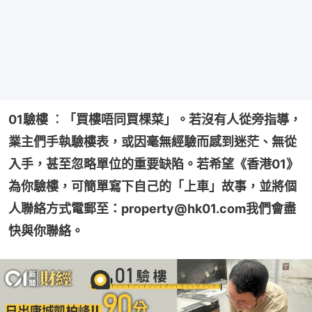
01驗樓 ︰「買樓唔同買棵菜」。若沒有人從旁指導，
業主們手執驗樓表，或因毫無經驗而感到迷茫、無從
入手，甚至忽略單位的重要缺陷。若希望《香港01》
為你驗樓，可簡單寫下自己的「上車」故事，並將個
人聯絡方式電郵至：property@hk01.com我們會盡
快與你聯絡。