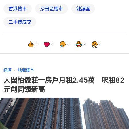
香港樓市
沙田區樓市
蝕讓盤
二手樓成交
8
0
0
2
0
經濟
地產樓市
大圍柏傲莊一房戶月租2.45萬 呎租82
元創同類新高