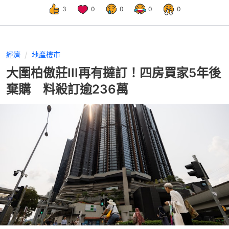
3
0
0
0
0
經濟
地產樓市
大圍柏傲莊III再有撻訂！四房買家5年後
棄購 料殺訂逾236萬