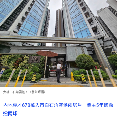
大埔白石角雲滙。（翁鈺輝攝）
內地專才678萬入市白石角雲滙兩房戶 業主5年慘蝕
逾兩球