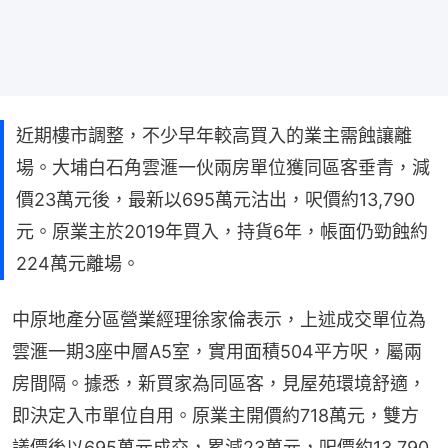
近期樓市調整，不少早年較高買入的業主需蝕讓離
場。大埔白石角雲滙一伙兩房單位獲同區客垂青，減
價23萬元後，最新以695萬元沽出，呎價約13,790
元。原業主於2019年買入，持貨6年，帳面仍勁蝕約
224萬元離場。
中原地產分區營業經理徐家倫表示，上述成交單位為
雲滙一期3座中層A5室，實用面積504平方呎，屬兩
房間隔。據悉，新買家為同區客，見屋苑環境舒適，
即決定入市單位自用。原業主開價約718萬元，雙方
議價後以695萬元成交，累減23萬元，呎價約13,790