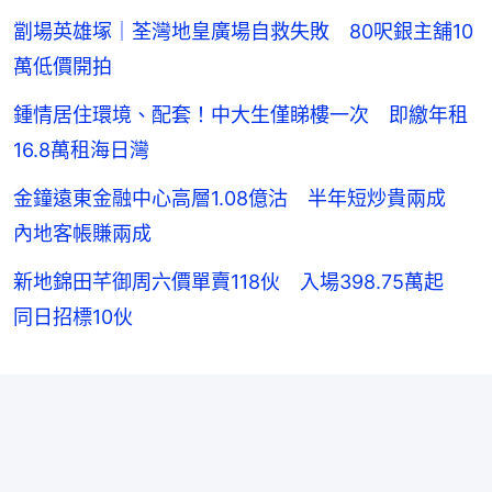
劏場英雄塚｜荃灣地皇廣場自救失敗 80呎銀主舖10
萬低價開拍
鍾情居住環境、配套！中大生僅睇樓一次 即繳年租
16.8萬租海日灣
金鐘遠東金融中心高層1.08億沽 半年短炒貴兩成
內地客帳賺兩成
新地錦田芊御周六價單賣118伙 入場398.75萬起
同日招標10伙