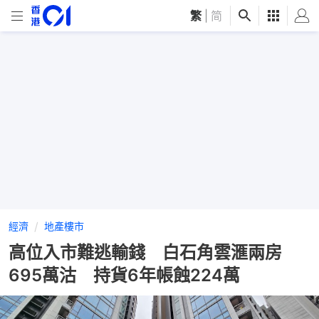
繁
|
简
經濟
地產樓市
高位入市難逃輸錢 白石角雲滙兩房
695萬沽 持貨6年帳蝕224萬