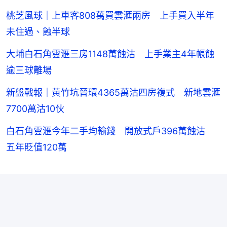
桃芝風球｜上車客808萬買雲滙兩房 上手買入半年
未住過、蝕半球
大埔白石角雲滙三房1148萬蝕沽 上手業主4年帳蝕
逾三球離場
新盤戰報｜黃竹坑晉環4365萬沽四房複式 新地雲滙
7700萬沽10伙
白石角雲滙今年二手均輸錢 開放式戶396萬蝕沽
五年貶值120萬