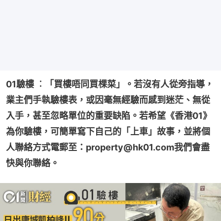
01驗樓 ︰「買樓唔同買棵菜」。若沒有人從旁指導，
業主們手執驗樓表，或因毫無經驗而感到迷茫、無從
入手，甚至忽略單位的重要缺陷。若希望《香港01》
為你驗樓，可簡單寫下自己的「上車」故事，並將個
人聯絡方式電郵至：property@hk01.com我們會盡
快與你聯絡。