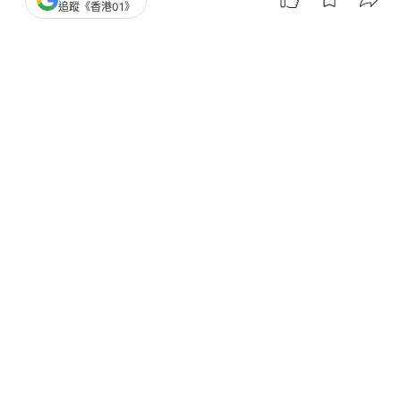
追蹤《香港01》
2
0
0
0
0
經濟
地產樓市
白石角海日灣三房戶878萬沽 持貨七
年蝕近12%