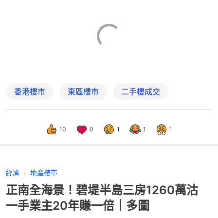
香港樓市
東區樓市
二手樓成交
10
0
1
1
1
經濟
地產樓市
正南全海景！碧堤半島三房1260萬沽
一手業主20年賺一倍｜多圖