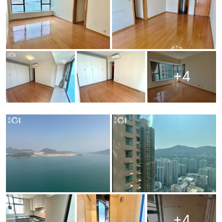
+
4
+
4