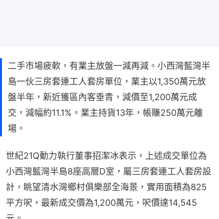
二手市場疲軟，有業主放盤一減再減。小西灣藍灣半
島一伙三房套連工人套房單位，業主以1,350萬元放
盤半年，新近獲區內客垂青，減價至1,200萬元成
交，減幅約11.1%。業主持貨13年，帳賺250萬元離
場。
世紀21Q動力執行董事招潔冰表示，上述成交單位為
小西灣藍灣半島8座高層D室，屬三房套連工人套房設
計，眺望清水灣鄉村俱樂部全海景，實用面積為825
平方呎，最新成交價為1,200萬元，呎價達14,545
元。