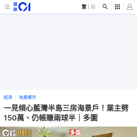
繁
|
简
經濟
地產樓市
一見傾心藍灣半島三房海景戶！業主劈
150萬、仍帳賺兩球半｜多圖