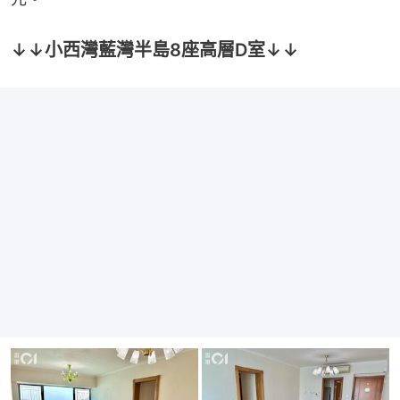
↓↓小西灣藍灣半島8座高層D室↓↓