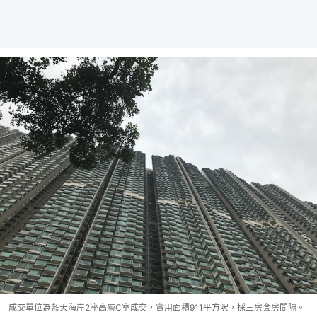
成交單位為藍天海岸2座高層C室成交，實用面積911平方呎，採三房套房間隔。