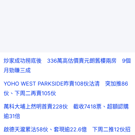
炒家成功撈底後 336萬高估價賣元朗舊樓兩房 9個
月勁賺三成
YOHO WEST PARKSIDE昨賣108伙沽清 突加推86
伙、下周二再賣105伙
萬科大埔上然明首賣228伙 截收7418票、超額認購
逾31倍
啟德天瀧累沽58伙、套現逾22.6億 下周二推12伙招