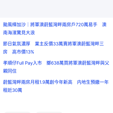
颱風樺加沙｜將軍澳蔚藍灣畔兩房戶720萬易手 澳
南海濱驚見大浪
節日氣氛濃厚 業主反價33萬賣將軍澳蔚藍灣畔三
房 高市價13%
孝順仔Full Pay入市 擲638萬買將軍澳蔚藍灣畔與父
親同住
蔚藍灣畔兩房月租1.9萬創今年新高 内地生預繳一年
租近30萬