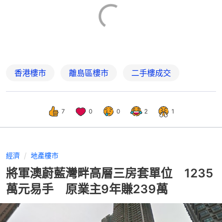
香港樓市
離島區樓市
二手樓成交
7
0
0
2
1
經濟
地產樓市
將軍澳蔚藍灣畔高層三房套單位 1235
萬元易手 原業主9年賺239萬