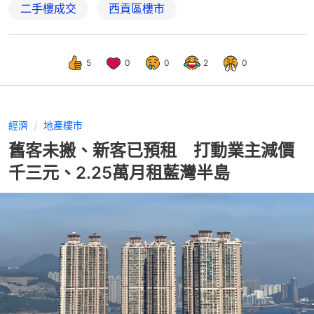
二手樓成交
西貢區樓市
5
0
0
2
0
經濟
地產樓市
舊客未搬、新客已預租 打動業主減價
千三元、2.25萬月租藍灣半島