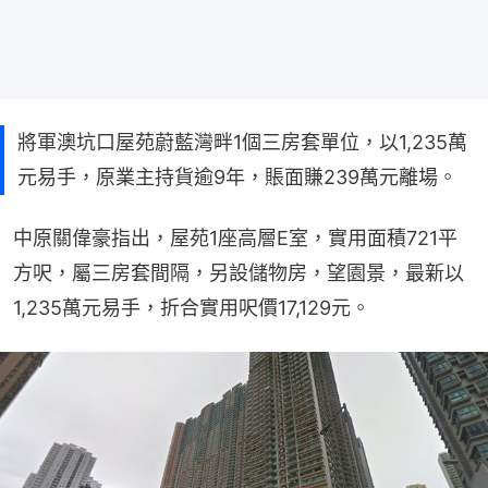
將軍澳坑口屋苑蔚藍灣畔1個三房套單位，以1,235萬
元易手，原業主持貨逾9年，賬面賺239萬元離場。
中原關偉豪指出，屋苑1座高層E室，實用面積721平
方呎，屬三房套間隔，另設儲物房，望園景，最新以
1,235萬元易手，折合實用呎價17,129元。