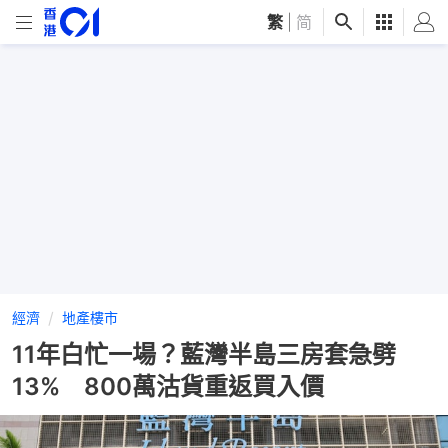
繁
|
简
經濟
地產樓市
11年白忙一場？藍灣半島三房套急劈
13% 800萬沽貨重返買入價