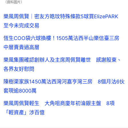
（資料圖片）
樂風周佩賢｜密友方皓玟特殊條款5球買ElizePARK
至今未完成交易
恆生COO袋六球換樓！1505萬沽西半山樂信臺三房
中層賣貴過高層
樂風集團確認創辦人及主席周佩賢離世 感謝股東、
各界友好慰問
陳樹渠家族1450萬沽西灣河嘉亨灣三房 8個月沽6伙
套現逾8000萬
樂風周佩賢輕生 大角咀商廈年初淪銀主盤 8項
「輕資產」涉百億