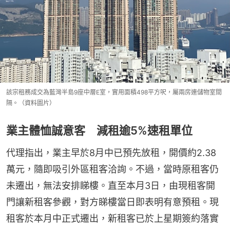
該宗租務成交為藍灣半島9座中層E室，實用面積498平方呎，屬兩房連儲物室間
隔。（資料圖片）
業主體恤誠意客 減租逾5%速租單位
代理指出，業主早於8月中已預先放租，開價約2.38
萬元，隨即吸引外區租客洽詢。不過，當時原租客仍
未遷出，無法安排睇樓。直至本月3日，由現租客開
門讓新租客參觀，對方睇樓當日即表明有意預租。現
租客於本月中正式遷出，新租客已於上星期簽約落實