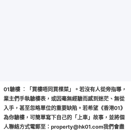
01驗樓 ︰「買樓唔同買棵菜」。若沒有人從旁指導，
業主們手執驗樓表，或因毫無經驗而感到迷茫、無從
入手，甚至忽略單位的重要缺陷。若希望《香港01》
為你驗樓，可簡單寫下自己的「上車」故事，並將個
人聯絡方式電郵至：property@hk01.com我們會盡