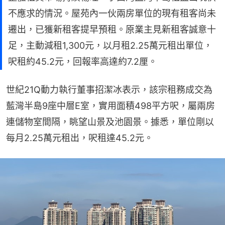
不應求的情況。屋苑內一伙兩房單位的現有租客尚未
遷出，已獲新租客提早預租。原業主見新租客誠意十
足，主動減租1,300元，以月租2.25萬元租出單位，
呎租約45.2元，回報率高達約7.2厘。
世紀21Q動力執行董事招潔冰表示，該宗租務成交為
藍灣半島9座中層E室，實用面積498平方呎，屬兩房
連儲物室間隔，眺望山景及池園景。據悉，單位剛以
每月2.25萬元租出，呎租達45.2元。