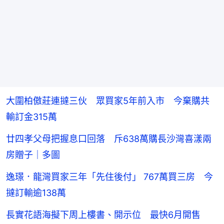
大圍柏傲莊連撻三伙 眾買家5年前入市 今棄購共
輸訂金315萬
廿四孝父母把握息口回落 斥638萬購長沙灣喜漾兩
房贈子｜多圖
逸璟．龍灣買家三年「先住後付」 767萬買三房 今
撻訂輸逾138萬
長實花語海擬下周上樓書、開示位 最快6月開售