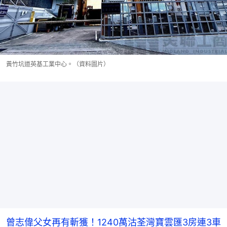
黃竹坑道英基工業中心。（資料圖片）
曾志偉父女再有斬獲！1240萬沽荃灣寶雲匯3房連3車