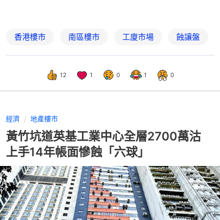
香港樓市
南區樓市
工廈市場
蝕讓盤
12
1
0
1
0
經濟
地產樓市
黃竹坑道英基工業中心全層2700萬沽
上手14年帳面慘蝕「六球」