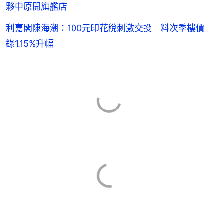
夥中原開旗艦店
利嘉閣陳海潮：100元印花稅刺激交投 料次季樓價
錄1.15%升幅