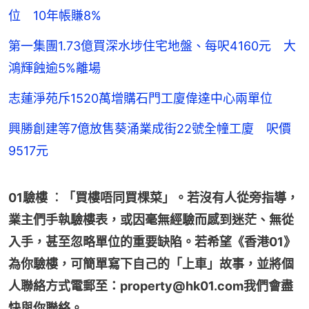
位 10年帳賺8%
第一集團1.73億買深水埗住宅地盤、每呎4160元 大
鴻輝蝕逾5%離場
志蓮淨苑斥1520萬增購石門工廈偉達中心兩單位
興勝創建等7億放售葵涌業成街22號全幢工廈 呎價
9517元
01驗樓 ︰「買樓唔同買棵菜」。若沒有人從旁指導，
業主們手執驗樓表，或因毫無經驗而感到迷茫、無從
入手，甚至忽略單位的重要缺陷。若希望《香港01》
為你驗樓，可簡單寫下自己的「上車」故事，並將個
人聯絡方式電郵至：property@hk01.com我們會盡
快與你聯絡。