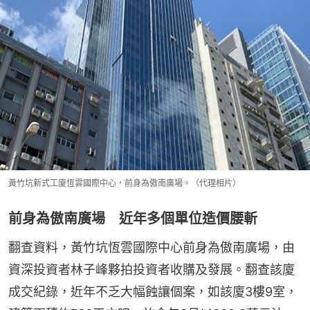
黃竹坑新式工廈恆雲國際中心，前身為傲南廣場。（代理相片）
前身為傲南廣場 近年多個單位造價腰斬
翻查資料，黃竹坑恆雲國際中心前身為傲南廣場，由
資深投資者林子峰夥拍投資者收購及發展。翻查該廈
成交紀錄，近年不乏大幅蝕讓個案，如該廈3樓9室，