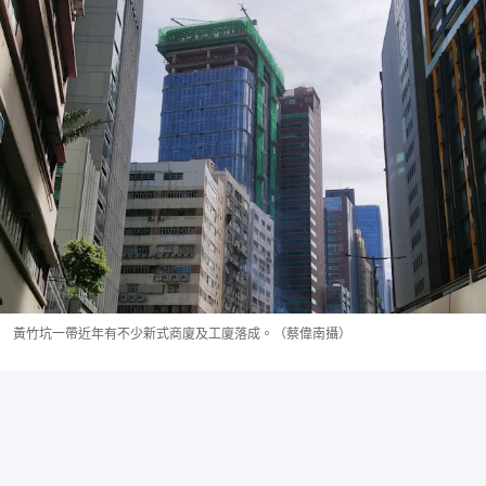
黃竹坑一帶近年有不少新式商廈及工廈落成。（蔡偉南攝）