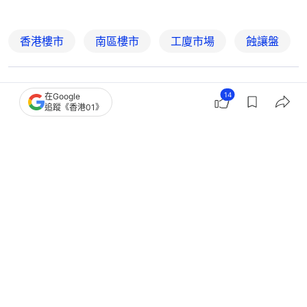
香港樓市
南區樓市
工廈市場
蝕讓盤
6
0
0
1
0
14
在Google
追蹤《香港01》
經濟
地產樓市
葵涌宏達工業中心單位1650萬易手 持
貨8年貶值28%