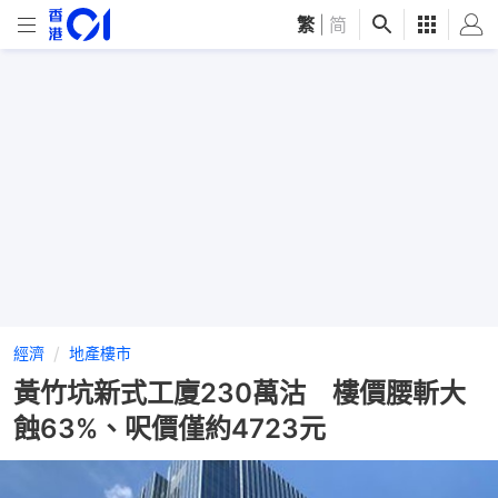
繁
|
简
經濟
地產樓市
黃竹坑新式工廈230萬沽 樓價腰斬大
蝕63%、呎價僅約4723元