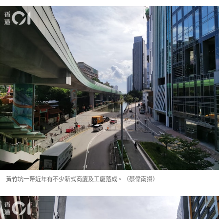
黃竹坑一帶近年有不少新式商廈及工廈落成。（蔡偉南攝）