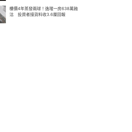
樓價4年蒸發兩球！逸瑆一房638萬蝕
沽 投資者接貨料收3.6厘回報