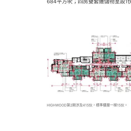
684平方呎；四房雙套連儲物室設1
HIGHWOOD第2期涉及415伙，標準樓層一梯15伙。