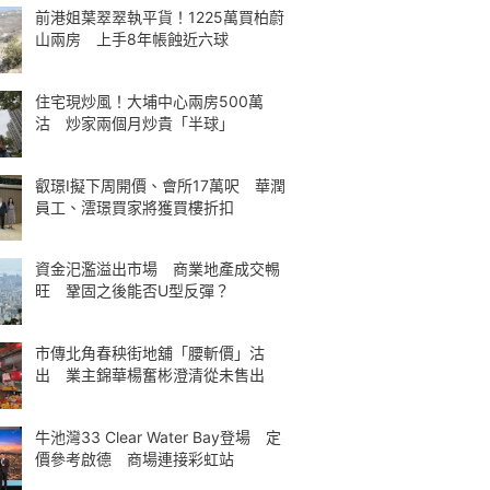
前港姐葉翠翠執平貨！1225萬買柏蔚
山兩房 上手8年帳蝕近六球
住宅現炒風！大埔中心兩房500萬
沽 炒家兩個月炒貴「半球」
叡璟I擬下周開價、會所17萬呎 華潤
員工、澐璟買家將獲買樓折扣
資金汜濫溢出市場 商業地產成交𣈱
旺 鞏固之後能否U型反彈？
市傳北角春秧街地舖「腰斬價」沽
出 業主錦華楊奮彬澄清從未售出
牛池灣33 Clear Water Bay登場 定
價參考啟德 商場連接彩虹站