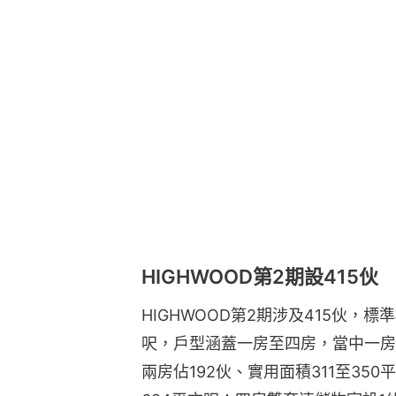
HIGHWOOD第2期設415伙
HIGHWOOD第2期涉及415伙，標
呎，戶型涵蓋一房至四房，當中一房佔
兩房佔192伙、實用面積311至350