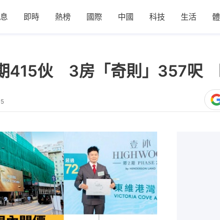
息
即時
熱榜
國際
中國
科技
生活
體
415伙 3房「奇則」357呎
35