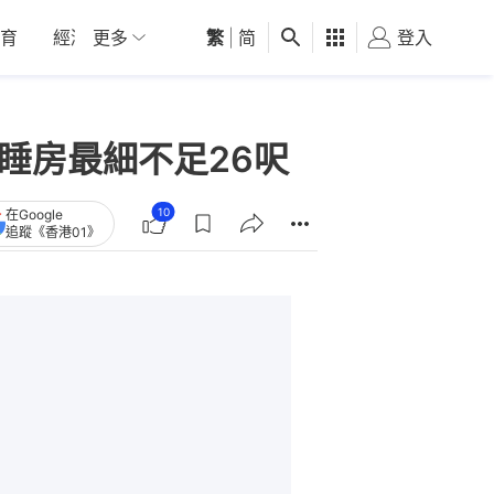
育
經濟
更多
01深圳
繁
觀點
|
简
健康
好食玩飛
登入
女
 睡房最細不足26呎
10
在Google
追蹤《香港01》