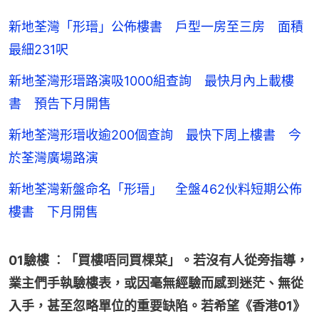
新地荃灣「形瑨」公佈樓書 戶型一房至三房 面積
最細231呎
新地荃灣形瑨路演吸1000組查詢 最快月內上載樓
書 預告下月開售
新地荃灣形瑨收逾200個查詢 最快下周上樓書 今
於荃灣廣場路演
新地荃灣新盤命名「形瑨」 全盤462伙料短期公佈
樓書 下月開售
01驗樓 ︰「買樓唔同買棵菜」。若沒有人從旁指導，
業主們手執驗樓表，或因毫無經驗而感到迷茫、無從
入手，甚至忽略單位的重要缺陷。若希望《香港01》