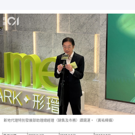
新地代理特別發展部助理總經理（銷售及市務）譚錫湛。（黃祐樺攝）