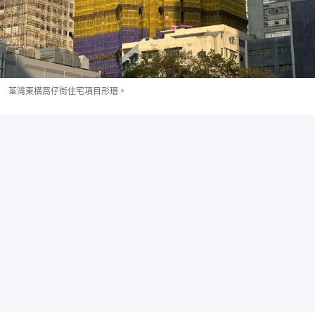
荃灣東橫窩仔街住宅項目形瑨。