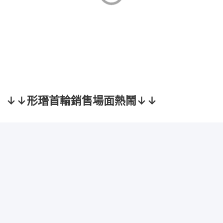
↓↓形瑨首輪銷售場面熱鬧↓↓