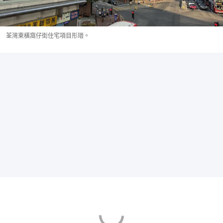
荃灣東橫窩仔街住宅項目形瑨。