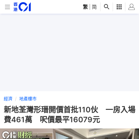
繁
|
简
經濟
地產樓市
新地荃灣形瑨開價首批110伙 一房入場
費461萬 呎價最平16079元