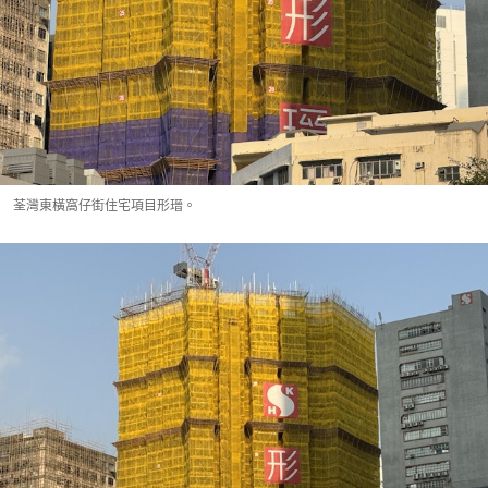
荃灣東橫窩仔街住宅項目形瑨。