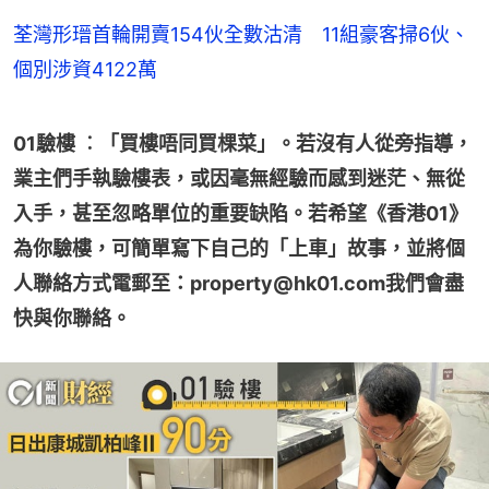
荃灣形瑨首輪開賣154伙全數沽清 11組豪客掃6伙、
個別涉資4122萬
01驗樓 ︰「買樓唔同買棵菜」。若沒有人從旁指導，
業主們手執驗樓表，或因毫無經驗而感到迷茫、無從
入手，甚至忽略單位的重要缺陷。若希望《香港01》
為你驗樓，可簡單寫下自己的「上車」故事，並將個
人聯絡方式電郵至：property@hk01.com我們會盡
快與你聯絡。