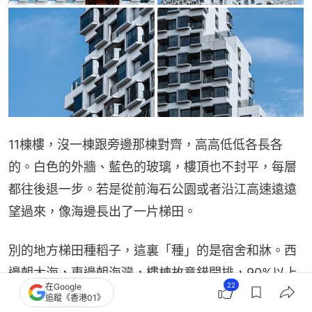
11棟樓，沒一棟跟旁邊那棟對齊，高高低低各長各
的。白色的外牆、藍色的玻璃，樓頂也不封平，每層
都往後退一步。若是從前海石公園或者沿江高速遠遠
望過來，像海邊長出了一片梯田。
別的地方梯田種稻子，這裏「種」的是宿舍和牀。西
邊朝大海，東邊朝海灣，樓棟故意錯開排，90%以上
22
在Google
房間推窗都能撈到一片海。樓下配了健身房、自助廚
追蹤《香港01》