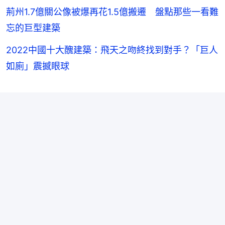
荊州1.7億關公像被爆再花1.5億搬遷 盤點那些一看難
忘的巨型建築
2022中國十大醜建築：飛天之吻終找到對手？「巨人
如廁」震撼眼球