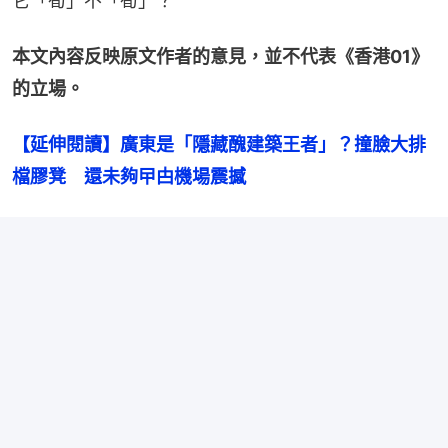
它「筍」不「筍」？
本文內容反映原文作者的意見，並不代表《香港01》
的立場。
【延伸閱讀】廣東是「隱藏醜建築王者」？撞臉大排
檔膠凳　還未夠曱甴機場震撼