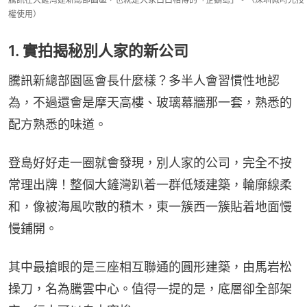
權使用）
1. 實拍揭秘別人家的新公司
騰訊新總部園區會長什麼樣？多半人會習慣性地認
為，不過還會是摩天高樓、玻璃幕牆那一套，熟悉的
配方熟悉的味道。
登島好好走一圈就會發現，別人家的公司，完全不按
常理出牌！整個大鏟灣趴着一群低矮建築，輪廓線柔
和，像被海風吹散的積木，東一簇西一簇貼着地面慢
慢鋪開。
其中最搶眼的是三座相互聯通的圓形建築，由馬岩松
操刀，名為騰雲中心。值得一提的是，底層卻全部架