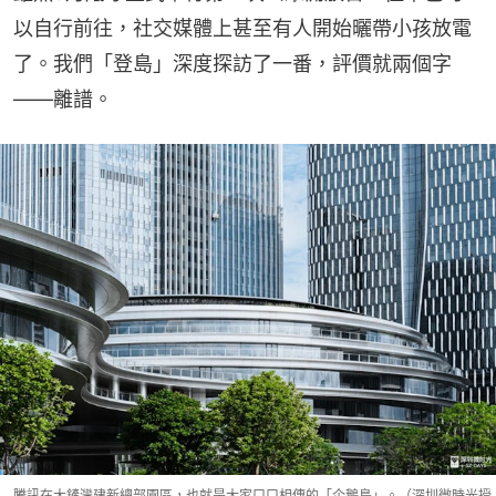
以自行前往，社交媒體上甚至有人開始曬帶小孩放電
了。我們「登島」深度探訪了一番，評價就兩個字
——離譜。
騰訊在大鏟灣建新總部園區，也就是大家口口相傳的「企鵝島」。（深圳微時光授