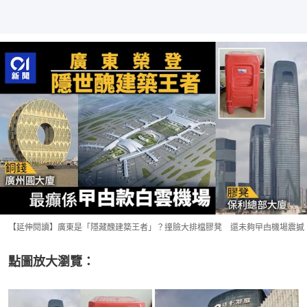
【延伸閱讀】廣東是「隱藏醜建築王者」？撞臉大排檔膠凳 還未夠曱甴機場震撼
點圖放大瀏覽：