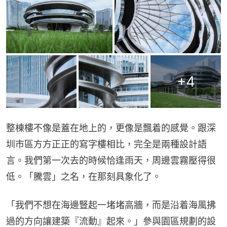
+
4
整棟樓不像是蓋在地上的，更像是飄着的感覺。跟深
圳市區方方正正的寫字樓相比，完全是兩種設計語
言。我們第一次去的時候恰逢雨天，周邊雲霧壓得很
低。「騰雲」之名，在那刻具象化了。
「我們不想在海邊豎起一堵堵高牆，而是沿着海風拂
過的方向讓建築『流動』起來。」參與園區規劃的設