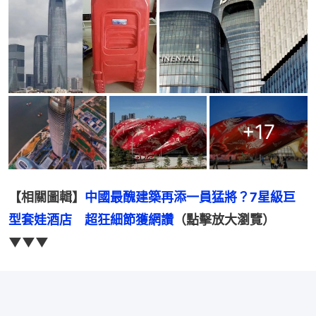
+
17
【相關圖輯】
中國最醜建築再添一員猛將？7星級巨
型套娃酒店　超狂細節獲網讚
（點擊放大瀏覽）
▼▼▼