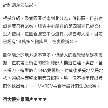
計師劉萍如是說。
根據介紹，整個園區從南到北分為五個街區，目前建
設進度只有30%，騰雲中心所在的第四街區已經交付
投入使用。包圍着騰雲中心還有六棟雲海大廈，目前
已經有1.4萬多名鵝廠員工在裏邊辦公。
雖然能逛的地方還不算多，但給人的視覺衝擊足夠震
撼。位於第三街區的騰訊總部大樓還在建，奧雷．舍
人操刀，造型取自DNA雙螺旋，建成後妥妥地又是地
標。視線往西移來到第五街區，另一個不按常理出牌
的傢伙出現了——MVRDV事務所設計的企鵝公寓。
宿舍樓外景圖片▼▼▼