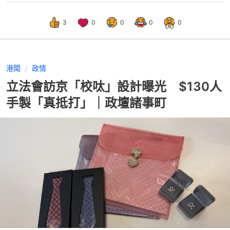
3
0
0
0
0
港聞
政情
立法會訪京「校呔」設計曝光 $130人
手製「真抵打」｜政壇諸事町