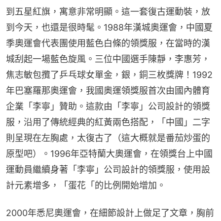
到五星紅旗，寓意非常明顯。這一套復古運動裝，放
到今天，也還是很時髦。1988年漢城奧運會，中國夏
季奧運會代表團使用藍色白條的領獎服，在當時的漢
城刮起一場藍色旋風。三位中國選手陳靜，李惠芳，
焦志敏包攬了乒乓球女單金，銀，銅三枚獎牌！1992
年巴塞羅那奧運會，我國奧運領獎服首次由國內體育
企業「李寧」贊助。這款由「李寧」公司設計的領獎
服，沿用了傳統經典的紅黃兩色搭配，「中國」二字
則呈現在左胸處，太復古了（這大概就是番茄炒蛋的
原型吧）。1996年亞特蘭大奧運會，在領獎台上中國
運動員繼續身著「李寧」公司設計的領獎服，使用設
計元素增多，「蛋花「的比例開始增加。
2000年悉尼奧運會，在細節設計上做足了文章，胸前