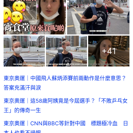
+
41
東京奧運｜中國飛人蘇炳添賽前兩動作是什麼意思？
答案充滿汗與淚
東京奧運｜這58歲阿姨竟是今屆選手？「不敗乒乓女
王」的傳奇一生
東京奧運｜CNN與BBC等針對中國 標題極冷血 日
本人也看不過眼