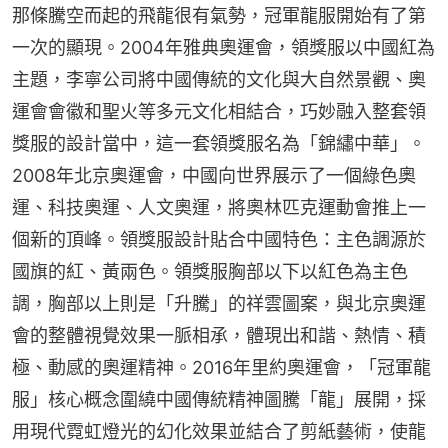
那條騰空而起的飛龍很有氣勢，冠軍龍服開始有了第
一次的顯現。2004年雅典奧運會，領獎服以中國紅為
主題，李寧公司將中國傳統的文化與大自然景觀、奧
運會會徽和聖火等多元文化相結合，巧妙融入整套領
獎服的設計當中，這一套領獎服名為「錦繡中華」。
2008年北京奧運會，中國向世界展示了一個綠色奧
運、科技奧運、人文奧運，將奧林匹克運動會推上一
個新的頂峰。領獎服設計貼合中國特色：主色調源於
國旗的紅、黃兩色。領獎服胸部以下以紅色為主色
調，胸部以上則是「升騰」的祥雲圖案，與北京奧運
會的整體視覺效果一脈相承，體現出和諧、熱情、積
極、動感的奧運精神。2016年里約奧運會，「冠軍龍
服」核心概念圍繞中國傳統精神圖騰「龍」展開，採
用現代霓虹燈光的幻化效果並結合了剪紙藝術，使龍