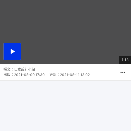
播
放
1:18
總
影
共
片
時
撰文：
日本設計小站
間
出版：
2021-08-09 17:30
更新：
2021-08-11 13:02