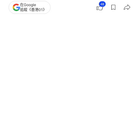
48
在Google
追蹤《香港01》
撰文：
林彥汛
出版：
2026-07-15 15:42
更新：
2026-07-15 16:03
全體立法會議員下月首次上北京考察，亦是「大主
席」李慧琼上任後首次「帶隊」。早前有傳行管會拍