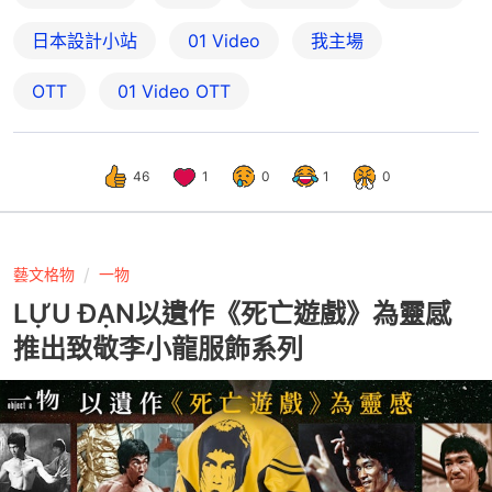
日本設計小站
01 Video
我主場
OTT
01‌ ‌Video‌ ‌OTT
46
1
0
1
0
藝文格物
一物
LỰU ĐẠN以遺作《死亡遊戲》為靈感
推出致敬李小龍服飾系列