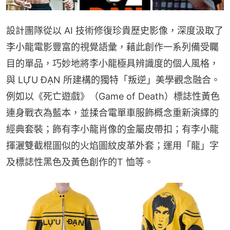
設計團隊從以 AI 技術修復珍貴歷史影像，深度汲取了
李小龍電影豐富的視覺語彙，藉此創作一系列備受矚
目的單品，巧妙地將李小龍極具辨識度的個人風格，
與 LỰU ĐẠN 所建構的獨特「叛逆」美學觀念融合。
例如以《死亡遊戲》（Game of Death）標誌性黃色
連身戰衣為藍本，並揉合電單車服飾概念重新演繹的
經典套裝；飾有李小龍肖像的金屬皮帶扣；有李小龍
揮灑雙截棍圖似的火焰圖紋皮革外套；運用「龍」字
及標誌性黑色及黃色創作的T 恤等。