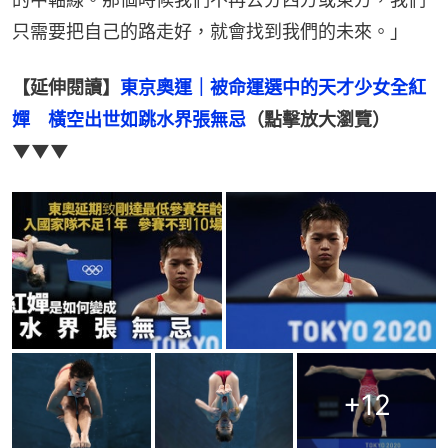
只需要把自己的路走好，就會找到我們的未來。」
【延伸閱讀】
東京奧運｜被命運選中的天才少女全紅
嬋　橫空出世如跳水界張無忌
（點擊放大瀏覽）
▼▼▼
+
12