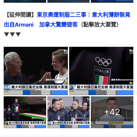
【延伸閱讀】
東京奧運制服二三事：意大利薄餅裝竟
出自Armani　加拿大驚變遊客
（點擊放大瀏覽）
▼▼▼
+
42