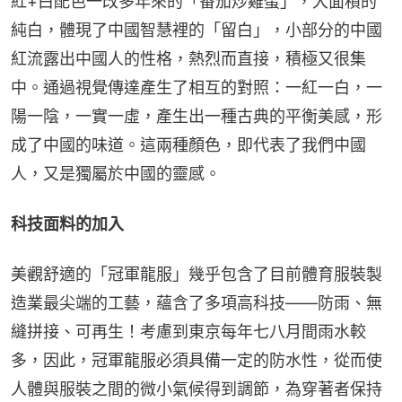
紅+白配色一改多年來的「番茄炒雞蛋」，大面積的
純白，體現了中國智慧裡的「留白」，小部分的中國
紅流露出中國人的性格，熱烈而直接，積極又很集
中。通過視覺傳達產生了相互的對照：一紅一白，一
陽一陰，一實一虛，產生出一種古典的平衡美感，形
成了中國的味道。這兩種顏色，即代表了我們中國
人，又是獨屬於中國的靈感。
科技面料的加入
美觀舒適的「冠軍龍服」幾乎包含了目前體育服裝製
造業最尖端的工藝，蘊含了多項高科技——防雨、無
縫拼接、可再生！考慮到東京每年七八月間雨水較
多，因此，冠軍龍服必須具備一定的防水性，從而使
人體與服裝之間的微小氣候得到調節，為穿著者保持