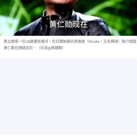
東北遼寧一位28歲農民楊洋，近日開始模仿英偉達（Nvidia，又名輝達）執行總裁
黃仁勳在網絡走紅。（抖音@黃銀勳）