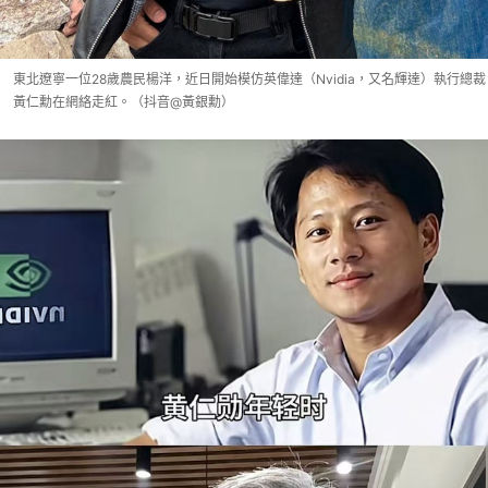
東北遼寧一位28歲農民楊洋，近日開始模仿英偉達（Nvidia，又名輝達）執行總裁
黃仁勳在網絡走紅。（抖音@黃銀勳）