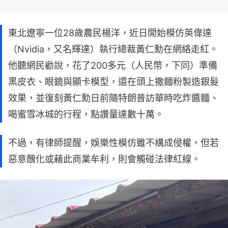
東北遼寧一位28歲農民楊洋，近日開始模仿英偉達
（Nvidia，又名輝達）執行總裁黃仁勳在網絡走紅。
他聽網民勸說，花了200多元（人民幣，下同）準備
黑皮衣、眼鏡與顯卡模型，還在頭上撒麵粉製造銀髮
效果，並復刻黃仁勳日前隨特朗普訪華時吃炸醬麵、
喝蜜雪冰城的行程，點讚量達數十萬。
不過，有律師提醒，娛樂性模仿雖不構成侵權，但若
惡意醜化或藉此商業牟利，則會觸碰法律紅線。