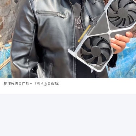
楊洋模仿黃仁勳。（抖音@黃銀勳）