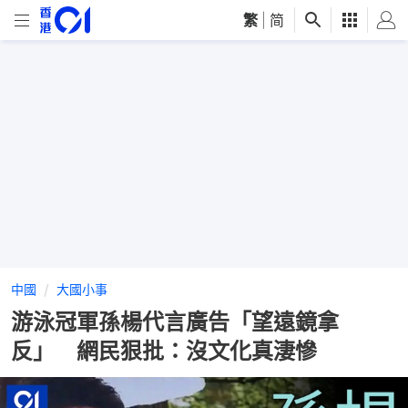
繁
|
简
中國
大國小事
游泳冠軍孫楊代言廣告「望遠鏡拿
反」 網民狠批：沒文化真淒慘