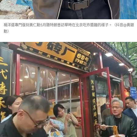
楊洋還專門復刻黃仁勳5月隨特朗普訪華時在北京吃炸醬麵的樣子。（抖音@黃銀
勳）