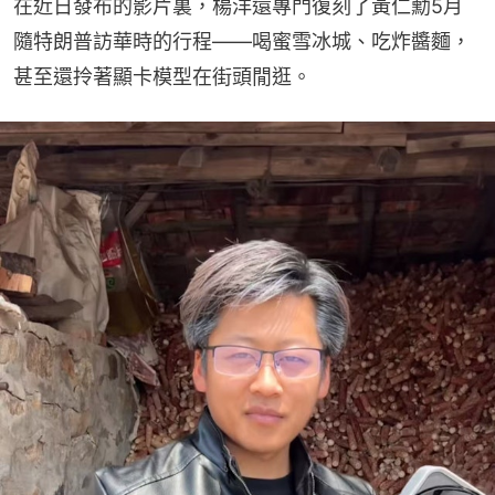
在近日發布的影片裏，楊洋還專門復刻了黃仁勳5月
隨特朗普訪華時的行程——喝蜜雪冰城、吃炸醬麵，
甚至還拎著顯卡模型在街頭閒逛。