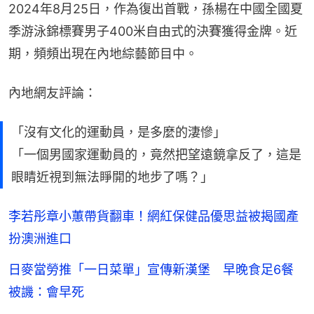
2024年8月25日，作為復出首戰，孫楊在中國全國夏
季游泳錦標賽男子400米自由式的決賽獲得金牌。近
期，頻頻出現在內地綜藝節目中。
內地網友評論：
「沒有文化的運動員，是多麼的淒慘」
「一個男國家運動員的，竟然把望遠鏡拿反了，這是
眼睛近視到無法睜開的地步了嗎？」
李若彤章小蕙帶貨翻車！網紅保健品優思益被揭國產
扮澳洲進口
日麥當勞推「一日菜單」宣傳新漢堡 早晚食足6餐
被譏：會早死