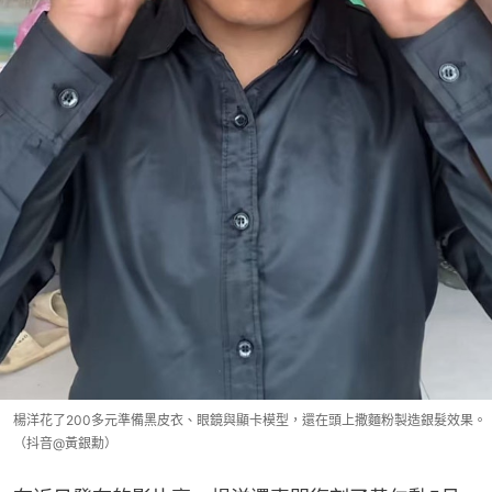
楊洋花了200多元準備黑皮衣、眼鏡與顯卡模型，還在頭上撒麵粉製造銀髮效果。
（抖音@黃銀勳）