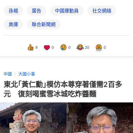
孫楊
廣告
中國運動員
社交網絡
奧運
聯合新聞網
9
0
0
20
0
中國
大國小事
東北｢黃仁勳｣模仿本尊穿著僅需2百多
元 復刻喝蜜雪冰城吃炸醬麵