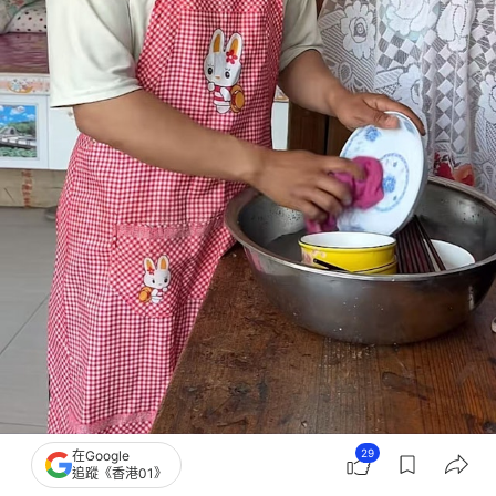
29
在Google
楊洋模仿黃仁勳。（抖音@黃銀勳）
追蹤《香港01》