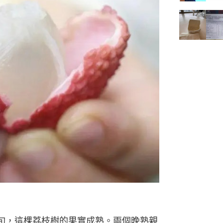
旬，這棵荔枝樹的果實成熟。兩個晚熟親