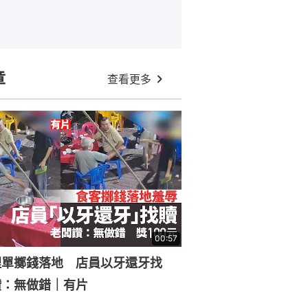
章
查看更多
00:57
埋單擲錢落地 店員以牙還牙找
讚：無做錯｜有片