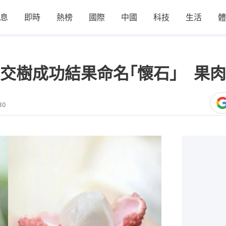
息
即時
熱榜
國際
中國
科技
生活
體
交樹成功結果命名｢懷石｣ 果
30