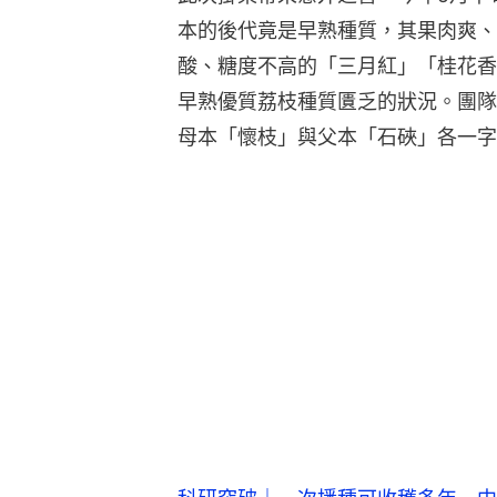
本的後代竟是早熟種質，其果肉爽、
酸、糖度不高的「三月紅」「桂花香
早熟優質荔枝種質匱乏的狀況。團隊
母本「懷枝」與父本「石硤」各一字