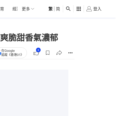
育
經濟
更多
01深圳
繁
觀點
|
简
健康
好食玩飛
登入
女
肉爽脆甜香氣濃郁
8
在Google
追蹤《香港01》