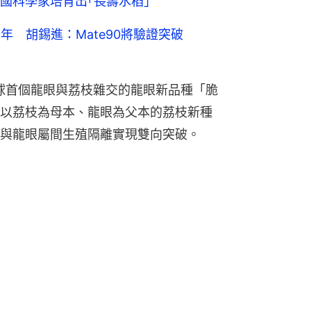
國科學家培育出｢長壽水稻｣
年 胡錫進：Mate90將驗證突破
全球首個龍眼與荔枝雜交的龍眼新品種「脆
以荔枝為母本、龍眼為父本的荔枝新種
與龍眼屬間生殖隔離實現雙向突破。