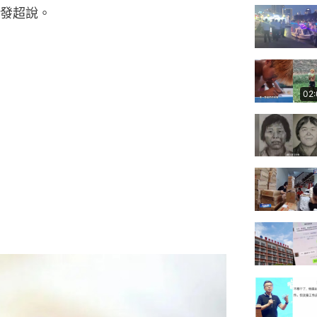
發超說。
02