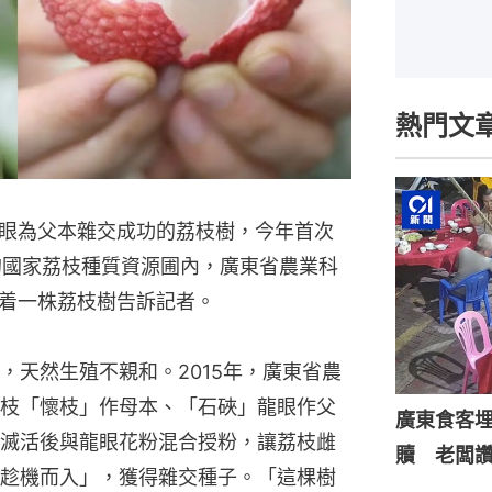
熱門文
眼為父本雜交成功的荔枝樹，今年首次
的國家荔枝種質資源圃內，廣東省農業科
着一株荔枝樹告訴記者。
，天然生殖不親和。2015年，廣東省農
枝「懷枝」作母本、「石硤」龍眼作父
廣東食客
滅活後與龍眼花粉混合授粉，讓荔枝雌
贖 老闆
趁機而入」，獲得雜交種子。「這棵樹