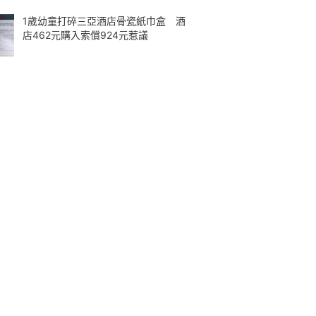
1歲幼童打碎三亞酒店骨瓷紙巾盒 酒
店462元購入索償924元惹議