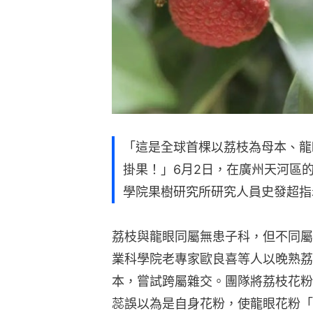
「這是全球首棵以荔枝為母本、龍
掛果！」6月2日，在廣州天河區
學院果樹研究所研究人員史發超指
荔枝與龍眼同屬無患子科，但不同屬
業科學院老專家歐良喜等人以晚熟荔
本，嘗試跨屬雜交。團隊將荔枝花粉
蕊誤以為是自身花粉，使龍眼花粉「