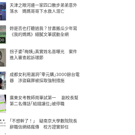
天津之眼河邊一家四口散步弟弟意外
落水 媽媽哥哥下水救人溺亡
妳是否也打聽過我？甘肅搬瓜少年寫
《我的媽媽》細膩文筆感動全網
:00
拐子婆｢梅姨｣真實姓名首曝光 案件
進入審查起訴環節
成都女利用漏洞｢零元購｣3000餘台電
器 涉盜竊罪被採取強制措施
廣東女考教師崗筆試第一 副校長幫
第二名傳話｢給錢讓位｣被停職
｢不想幹了！｣ 疑南京大學數院院長
辭職信網絡瘋傳 校方證實卸任