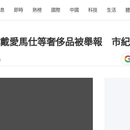
息
即時
熱榜
國際
中國
科技
生活
體
戴愛馬仕等奢侈品被舉報 市紀
3