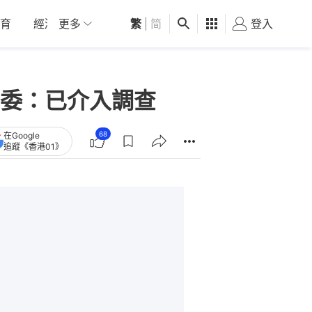
育
經濟
更多
01深圳
繁
觀點
|
简
健康
好食玩飛
登入
女
委：已介入調查
68
在Google
追蹤《香港01》