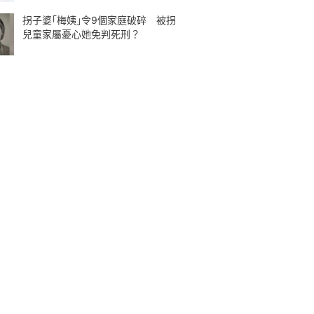
拐子婆｢梅姨｣令9個家庭破碎 被拐
兒童家屬憂心她免判死刑？