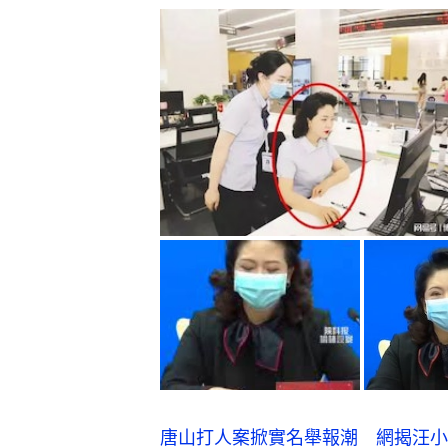
唐山打人案掀實名舉報潮 網揭汪小