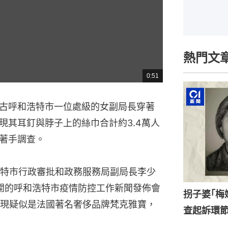
熱門文
0:51
總
共
時
間
古呼和浩特市一位處級的女副局長穿著
現其耳釘與脖子上的絲巾合計約3.4萬人
著手調查。
特市行政審批和政務服務局副局長李少
召開的呼和浩特市疫情防控工作新聞發佈會
拐子婆｢梅
現疑似是法國著名奢侈品牌梵克雅寶，
查起訴環