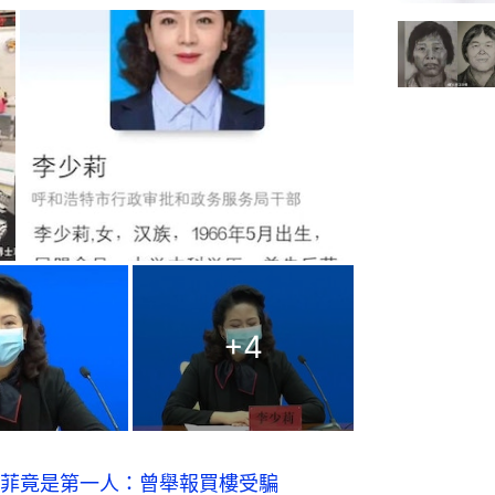
+
4
菲竟是第一人：曾舉報買樓受騙