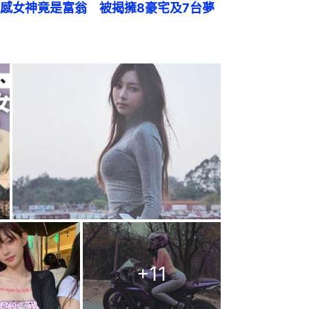
感女神竟是富翁　被揭擁8豪宅及7台夢
+
11