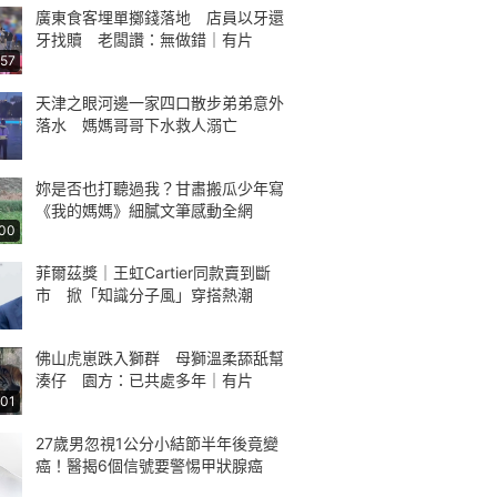
廣東食客埋單擲錢落地 店員以牙還
牙找贖 老闆讚：無做錯｜有片
:57
天津之眼河邊一家四口散步弟弟意外
落水 媽媽哥哥下水救人溺亡
妳是否也打聽過我？甘肅搬瓜少年寫
《我的媽媽》細膩文筆感動全網
:00
菲爾茲獎｜王虹Cartier同款賣到斷
市 掀「知識分子風」穿搭熱潮
佛山虎崽跌入獅群 母獅溫柔舔舐幫
湊仔 園方：已共處多年｜有片
:01
27歲男忽視1公分小結節半年後竟變
癌！醫揭6個信號要警惕甲狀腺癌