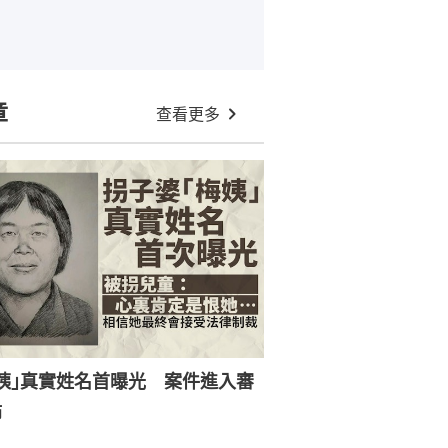
章
查看更多
姨｣真實姓名首曝光 案件進入審
節