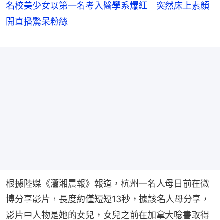
名校美少女以第一名考入醫學系爆紅 突然床上素顏
開直播驚呆粉絲
根據陸媒《瀟湘晨報》報道，杭州一名人母日前在微
博分享影片，長度約僅短短13秒，據該名人母分享，
影片中人物是她的女兒，女兒之前在加拿大唸書取得