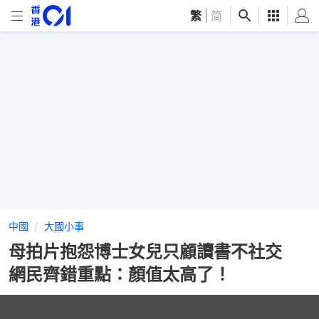
繁
|
简
中國
大國小事
母拍片抱怨博士女兒只顧讀書不社交
網民齊錯重點：顏值太高了！