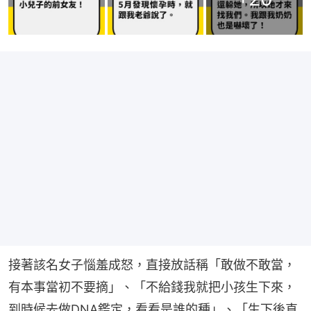
接著該名女子惱羞成怒，直接放話稱「敢做不敢當，
有本事當初不要摘」、「不給錢我就把小孩生下來，
到時候去做DNA鑑定，看看是誰的種」、「生下後直