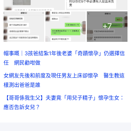
+
7
帽事嘅｜3孩爸結紮1年後老婆「奇蹟懷孕」仍選擇信
任 網民勸咁做
女網友先後和前度及現任男友上床卻懷孕 醫生教這
樣測出爸爸是誰
【哥哥係我生父】夫妻竟「用兒子精子」懷孕生女：
應否告訴女兒？