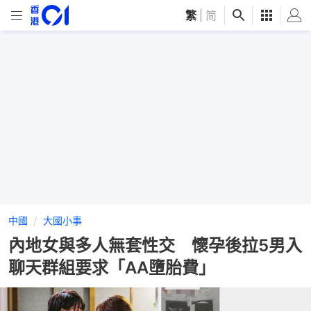
繁
|
简
中國
大國小事
內地女與多人無套性交 懷孕後拉5男入
聊天群組要求「AA墮胎費」