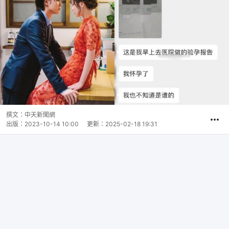
撰文：
中天新聞網
出版：
2023-10-14 10:00
更新：
2025-02-18 19:31