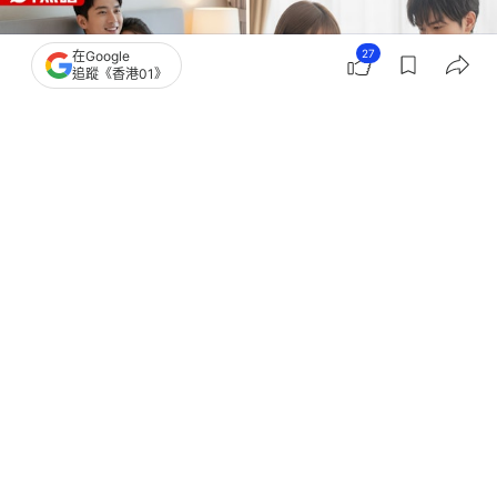
27
在Google
追蹤《香港01》
撰文：
田中貴
出版：
2026-07-07 22:39
更新：
2026-07-12 15:21