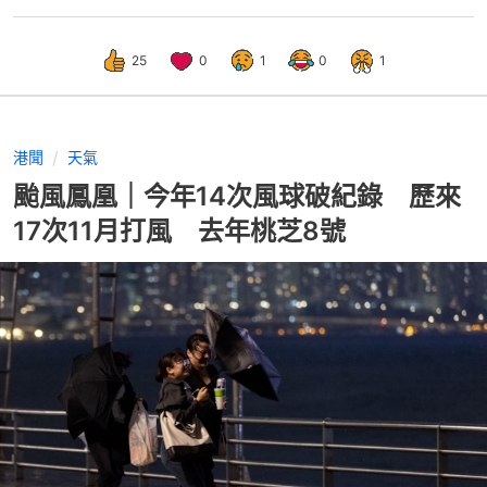
25
0
1
0
1
港聞
天氣
颱風鳳凰｜今年14次風球破紀錄 歷來
17次11月打風 去年桃芝8號