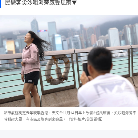
民遊客尖沙咀海旁感受風雨▼
熱帶氣旋桃芝去年吹襲香港，天文台11月14日早上改發3號風球後，尖沙咀海旁不
時刮起大風，有市民及旅客到來追風。（資料相片/黃浩謙攝）