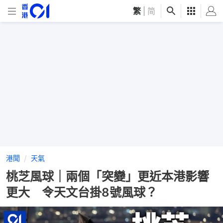
繁
|
简
港聞
天氣
桃芝風球｜兩個「突變」更近本港影響
更大 令天文台掛8號風球？