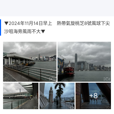
▼2024年11月14日早上 熱帶氣旋桃芝8號風球下尖
沙咀海旁風雨不大▼
+
8