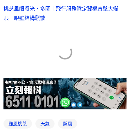
桃芝風眼曝光．多圖｜飛行服務隊定翼機直擊大爛
眼 眼壁結構鬆散
颱風桃芝
天氣
颱風