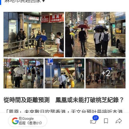
麻地市民趕回家▼
+
2
從時間及距離預測 鳳凰或未能打破桃芝紀錄？
「鳳凰」未來數日吹襲香港，天文台預計最接近本港
27
在Google
是在星期三，即11月12日，於香港以東400公里左右
追蹤《香港01》