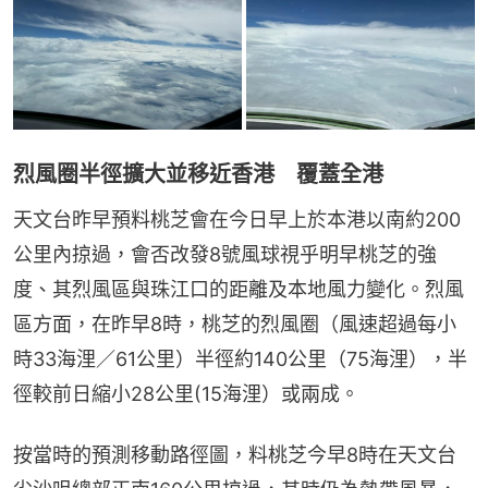
烈風圈半徑擴大並移近香港 覆蓋全港
天文台昨早預料桃芝會在今日早上於本港以南約200
公里內掠過，會否改發8號風球視乎明早桃芝的強
度、其烈風區與珠江口的距離及本地風力變化。烈風
區方面，在昨早8時，桃芝的烈風圈（風速超過每小
時33海浬／61公里）半徑約140公里（75海浬），半
徑較前日縮小28公里(15海浬）或兩成。
按當時的預測移動路徑圖，料桃芝今早8時在天文台