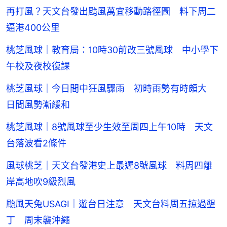
再打風？天文台發出颱風萬宜移動路徑圖 料下周二
逼港400公里
桃芝風球｜教育局：10時30前改三號風球 中小學下
午校及夜校復課
桃芝風球｜今日間中狂風驟雨 初時雨勢有時頗大
日間風勢漸緩和
桃芝風球｜8號風球至少生效至周四上午10時 天文
台落波看2條件
風球桃芝｜天文台發港史上最遲8號風球 料周四離
岸高地吹9級烈風
颱風天兔USAGI｜遊台日注意 天文台料周五掠過墾
丁 周末襲沖繩