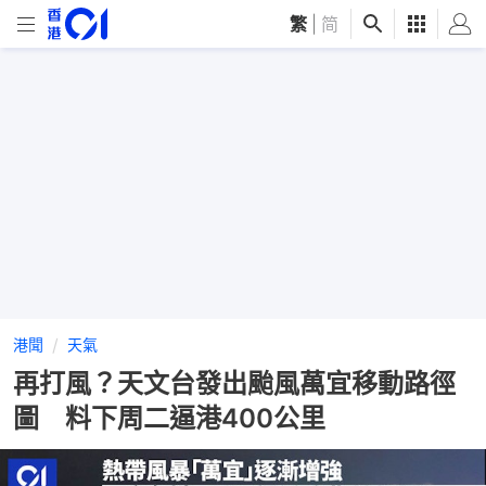
繁
|
简
港聞
天氣
再打風？天文台發出颱風萬宜移動路徑
圖 料下周二逼港400公里