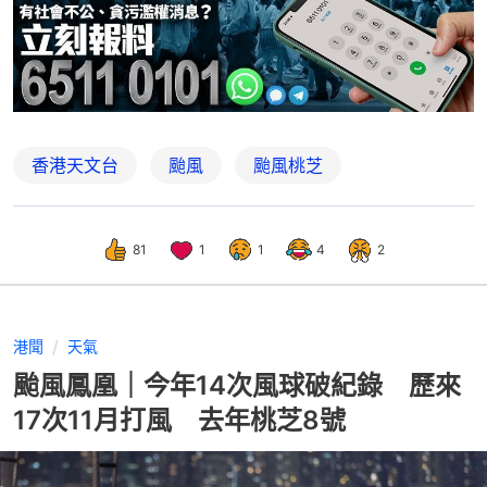
香港天文台
颱風
颱風桃芝
81
1
1
4
2
港聞
天氣
颱風鳳凰｜今年14次風球破紀錄 歷來
17次11月打風 去年桃芝8號