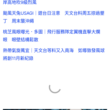
岸高地吹9級烈風
颱風天兔USAGI｜遊台日注意 天文台料周五掠過墾
丁 周末襲沖繩
桃芝風眼曝光．多圖｜飛行服務隊定翼機直擊大爛
眼 眼壁結構鬆散
熱帶氣旋萬宜｜天文台等料又入南海 如導致發風球
將創11月新紀錄