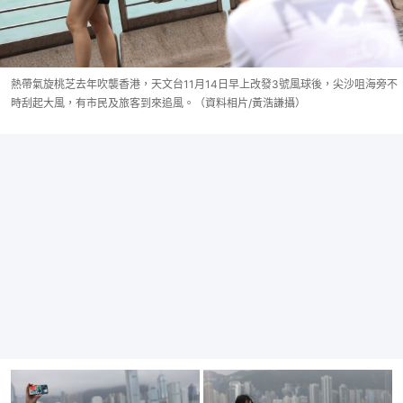
熱帶氣旋桃芝去年吹襲香港，天文台11月14日早上改發3號風球後，尖沙咀海旁不
時刮起大風，有市民及旅客到來追風。（資料相片/黃浩謙攝）