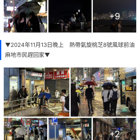
+
9
▼2024年11月13日晚上 熱帶氣旋桃芝8號風球前油
麻地市民趕回家▼
+
2