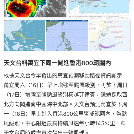
天文台料萬宜下周一闖進香港800範圍內
根據天文台今早發出的萬宜預測移動路徑資訊顯示，
萬宜周六（16日）早上增強至颱風級別，再於下周日
（17日）增強至強颱風級別橫越菲律賓，繼續採取西
北方向闖進南中國海中北部。天文台預測萬宜於下周
一（18日）早上進入香港800公里警戒範圍內，為颱
風級別，中心附近最高持續風速每小時145公里，料
天文台屆時或會再次發出一號風球。