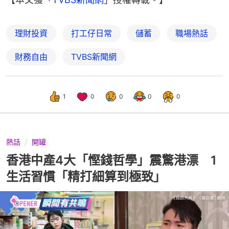
理財投資
打工仔日常
儲蓄
職場熱話
財務自由
TVBS新聞網
1
0
0
0
0
熱話
開罐
香港中產4大「慳錢哲學」震驚港漂 1
生活習慣「精打細算到極致」