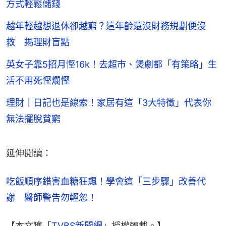
方式輕鬆儲錢
越年輕越想退休卻越窮？這年齡還沒財務規劃便沒
救 揭理財盲點
英女子靠5招月慳16k！去超市、煲劇都「有策略」生
活不用死慳爛慳
理財｜日記也是線索！家居有這「3大特徵」代表你
無法擺脫貧窮
延伸閱讀：
吃飯順序錯害血糖狂飆！學會這「三步驟」改善代
謝　醫師警告勿輕忽！
【本文獲「
TVBS新聞網
」授權轉載。】