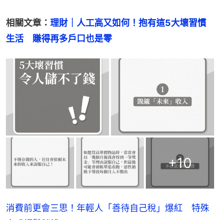
相關文章：
理財｜人工高又如何！抱有這5大壞習慣
生活　賺得再多戶口也是零
+
10
消費前更會三思！年輕人「善待自己稅」爆紅 特殊