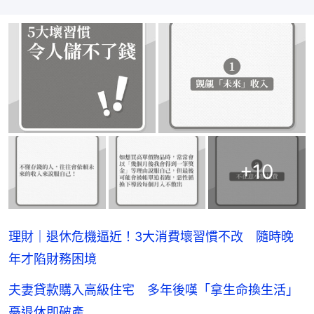
+
10
理財｜退休危機逼近！3大消費壞習慣不改 隨時晚
年才陷財務困境
夫妻貸款購入高級住宅 多年後嘆「拿生命換生活」
憂退休即破產