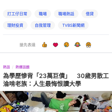
打工仔日常
職場
職場熱話
借貸
理財投資
自我管理
TVBS新聞網
搶先表達
熱話
熱爆話題
為學歷慘背「23萬巨債」 30歲男散工
淪啃老族：人生最悔恨讀大學