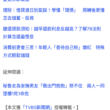
理財｜借貸渡日別氣餒！學懂「理債」 周轉後更懂
怎去儲蓄、投資
繳還貸款須知｜越早還款利息反越高？了解78法則
計算怎還最慳息
消費前更會三思！年輕人「善待自己稅」爆紅 特殊
方式輕鬆儲錢
延伸閱讀：
秘魯女為安撫男友「衝出門抱抱」煞不住　兩人一同
墜樓1死1命危
【本文獲
「TVBS新聞網」
授權轉載。】