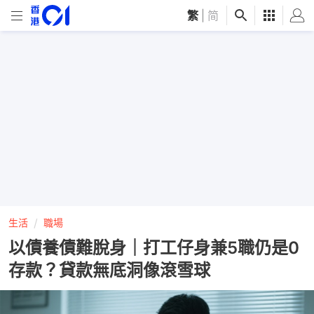
繁
|
简
生活
職場
以債養債難脫身｜打工仔身兼5職仍是0
存款？貸款無底洞像滾雪球