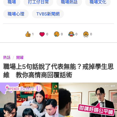
職場
打工仔日常
職場熱話
職場文化
職場心理
TVBS新聞網
1
0
0
0
0
熱話
開罐
職場上5句話說了代表無能？戒掉學生思
維 教你高情商回覆話術