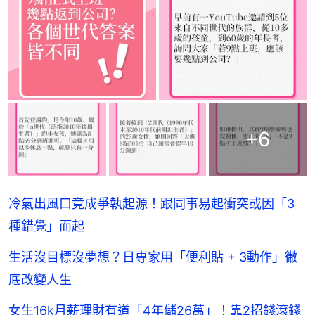
+
6
冷氣出風口竟成爭執起源！跟同事易起衝突或因「3
種錯覺」而起
生活沒目標沒夢想？日專家用「便利貼 + 3動作」幑
底改變人生
女生16k月薪理財有道「4年儲26萬」！靠2招錢滾錢