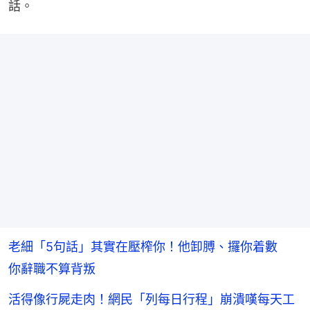
話。
老細「5句話」其實在壓榨你！他卸膊、攞你着數
你辭職不算背叛
活得像行屍走肉！網民「列每日行程」崩潰嘆每天工