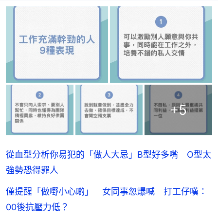
+
5
從血型分析你易犯的「做人大忌」B型好多嘴 O型太
強勢恐得罪人
僅提醒「做嘢小心啲」 女同事忽爆喊 打工仔嘆：
00後抗壓力低？