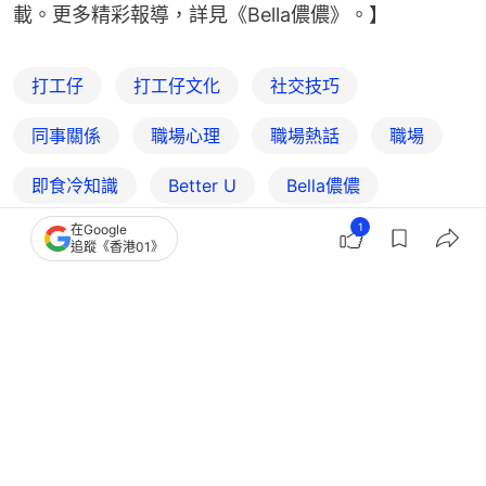
載。更多精彩報導，詳見《Bella儂儂》。】
打工仔
打工仔文化
社交技巧
同事關係
職場心理
職場熱話
職場
即食冷知識
Better U
Bella儂儂
1
在Google
追蹤《香港01》
2
0
0
4
0
熱話
開罐
職場「辛苦了」這句話切勿亂說！網民
列5句辦公室口頭禪最易踩雷