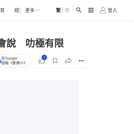
育
經濟
更多
01深圳
繁
觀點
|
简
健康
好食玩飛
登入
女
會說 叻極有限
3
在Google
追蹤《香港01》