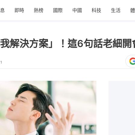
息
即時
熱榜
國際
中國
科技
生活
體
我解決方案」！這6句話老細開
01