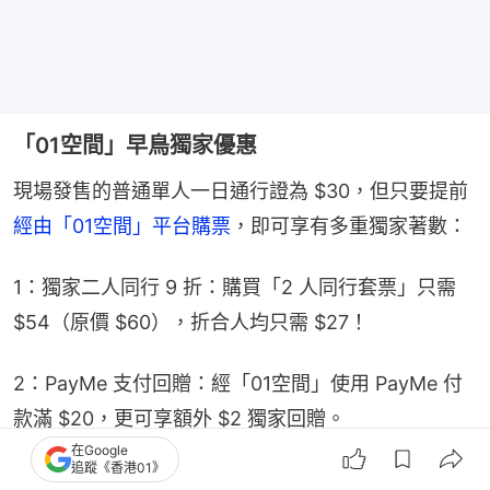
「01空間」早鳥獨家優惠
現場發售的普通單人一日通行證為 $30，但只要提前
經由「01空間」平台購票
，即可享有多重獨家著數：
1：獨家二人同行 9 折：購買「2 人同行套票」只需 
$54（原價 $60），折合人均只需 $27！
2：PayMe 支付回贈：經「01空間」使用 PayMe 付
款滿 $20，更可享額外 $2 獨家回贈。
在Google
追蹤《香港01》
3：賺取 01 積分：購票每消費 $1 即可賺取 1 「01 積