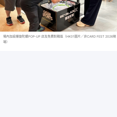
場內加設爆旋陀螺POP-UP 店及免費對戰區（HK01圖片／非CARD FEST 2026現
場）