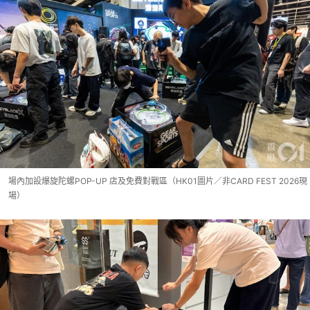
場內加設爆旋陀螺POP-UP 店及免費對戰區（HK01圖片／非CARD FEST 2026現
場）