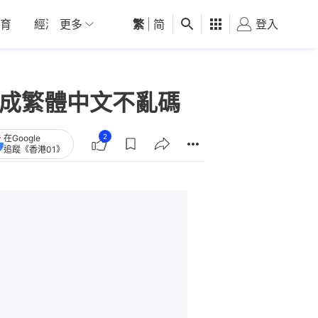
育
經濟
更多
01深圳
繁
觀點
|
简
健康
好食玩飛
登入
女
式 生成繁體中文不亂碼
2
在Google
追蹤《香港01》