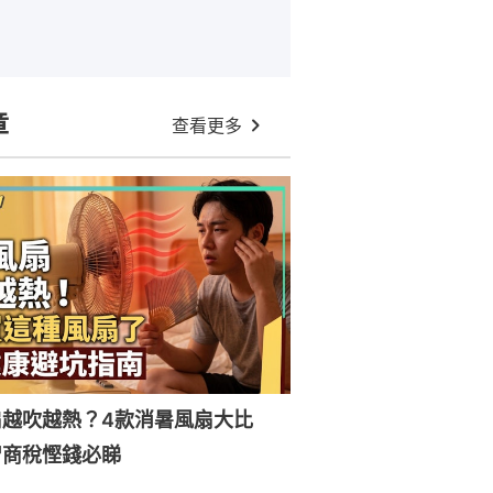
章
查看更多
扇越吹越熱？4款消暑風扇大比
智商稅慳錢必睇