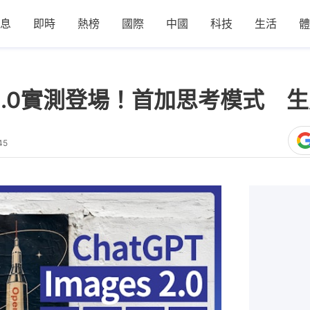
息
即時
熱榜
國際
中國
科技
生活
體
ges 2.0實測登場！首加思考模
45