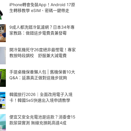
iPhone轉會免裝App！Android 17原
生轉移教學 eSIM、密碼一鍵帶走
9成人都洗錯冷氣濾網？日本34年專
家教路：做錯這步電費貴兼發霉
開冷氣機死守26度絕非最慳電！專家
教按時段調校 舒服兼大減電費
手提桌機保養懶人包 | 舊機保養10大
Q&A：延壽真正做對這幾步就夠
韓國旅行2026｜全面改用電子入境
卡！韓國SeS快速出入境申請教學
便宜又安全充電池是這款？消委會15
款尿袋實測 無線充損耗高達4成