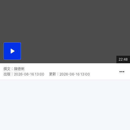
播
放
22:48
總
影
共
片
時
撰文：
陳德俐
間
出版：
2026-06-16 13:00
更新：
2026-06-16 13:00