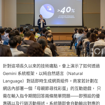
針對這項長久以來的技術痛點，會上演示了如何透過 
Gemini 系統框架，以純自然語言（Natural 
Language）對話即時生成網頁組件。商家若計劃在
網店內部署一個「母親節尋找彩蛋」的互動遊戲， 只
需在輸入指令期間回答兩條簡單問題——即預設的優
惠碼以及行銷活動描述。系統隨即會自動輸出對應的