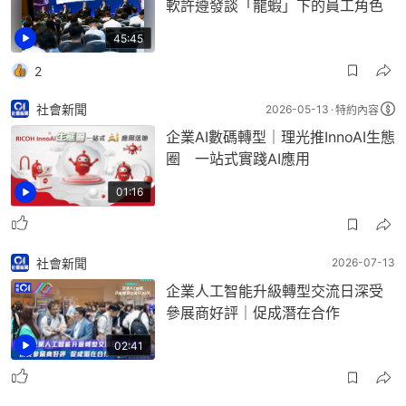
軟許遵發談「龍蝦」下的員工角色
45:45
2
社會新聞
2026-05-13
特約內容
企業AI數碼轉型｜理光推InnoAI生態
圈 一站式實踐AI應用
01:16
社會新聞
2026-07-13
企業人工智能升級轉型交流日深受
參展商好評｜促成潛在合作
02:41