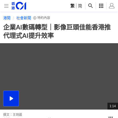
繁
|
简
港聞
社會新聞
特約內容
企業AI數碼轉型｜影像巨頭佳能香港推
代理式AI提升效率
播
放
1:14
總
影
共
片
時
撰文：
王玥晨
間