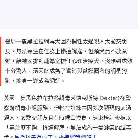
警局一隻黑拉拉緝毒犬因為個性太過親人太愛交朋
友，無法專注在任務上慘遭解雇，但領犬員不放棄
牠，給牠安排到輔導室擔任心理治療犬，沒想到成效
十分驚人，還因此成為了警消與醫護圈內的明星狗
狗，搖身一變成為網紅。
英國一隻黑色拉布拉多緝毒犬德克斯特(Dexter)在警
察廳緝毒小組服務，但牠在訓練中因多次顯現的太過
親人、太愛交朋友且有時候會摸魚，結束培訓後被以
「專注度不夠」慘遭解雇，無法成為一隻帥氣的緝毒
犬。
►毛孩子有IG了，來追蹤我們吧！