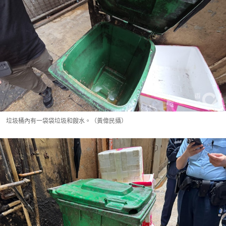
垃圾桶內有一袋袋垃圾和餿水。（黃偉民攝）