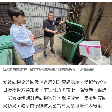
幼犬當時被放置在一個裝有餐廳垃圾和餿水的垃圾桶內。（黃偉民攝）
愛護動物協會回覆《香港01》查詢表示，愛協督察今
日接獲警方通知後，前往旺角黑布街一條後巷，跟進
一宗懷疑殘酷對待動物案件。現場發現一隻金毛尋回
犬幼犬，較早前懷疑被人棄置於大型垃圾桶內後離