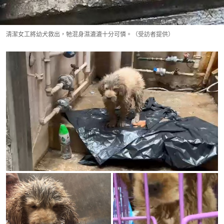
清潔女工將幼犬救出，牠混身濕漉漉十分可憐。（受訪者提供）