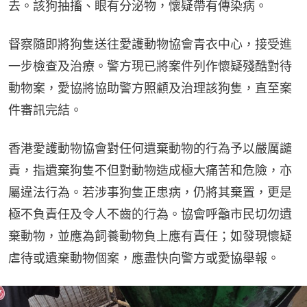
去。該狗抽搐、眼有分泌物，懷疑帶有傳染病。
督察隨即將狗隻送往愛護動物協會青衣中心，接受進
一步檢查及治療。警方現已將案件列作懷疑殘酷對待
動物案，愛協將協助警方照顧及治理該狗隻，直至案
件審訊完結。
香港愛護動物協會對任何遺棄動物的行為予以嚴厲譴
責，指遺棄狗隻不但對動物造成極大痛苦和危險，亦
屬違法行為。若涉事狗隻正患病，仍將其棄置，更是
極不負責任及令人不齒的行為。協會呼籲市民切勿遺
棄動物，並應為飼養動物負上應有責任；如發現懷疑
虐待或遺棄動物個案，應盡快向警方或愛協舉報。