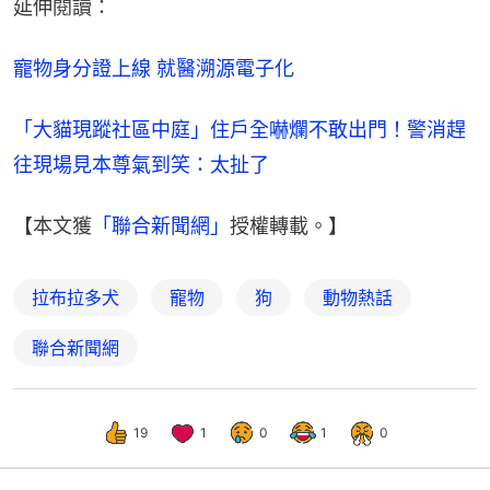
延伸閱讀：
寵物身分證上線 就醫溯源電子化
「大貓現蹤社區中庭」住戶全嚇爛不敢出門！警消趕
往現場見本尊氣到笑：太扯了
【本文獲
「聯合新聞網」
授權轉載。】
拉布拉多犬
寵物
狗
動物熱話
聯合新聞網
19
1
0
1
0