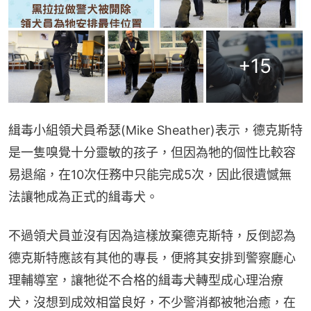
+
15
緝毒小組領犬員希瑟(Mike Sheather)表示，德克斯特
是一隻嗅覺十分靈敏的孩子，但因為牠的個性比較容
易退縮，在10次任務中只能完成5次，因此很遺憾無
法讓牠成為正式的緝毒犬。
不過領犬員並沒有因為這樣放棄德克斯特，反倒認為
德克斯特應該有其他的專長，便將其安排到警察廳心
理輔導室，讓牠從不合格的緝毒犬轉型成心理治療
犬，沒想到成效相當良好，不少警消都被牠治癒，在