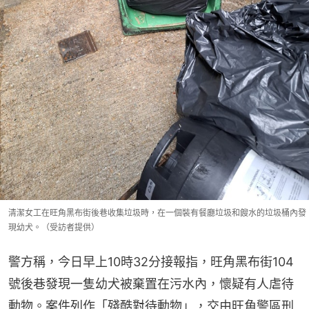
清潔女工在旺角黑布街後巷收集垃圾時，在一個裝有餐廳垃圾和餿水的垃圾桶內發
現幼犬。（受訪者提供）
警方稱，今日早上10時32分接報指，旺角黑布街104
號後巷發現一隻幼犬被棄置在污水內，懷疑有人虐待
動物。案件列作「殘酷對待動物」，交由旺角警區刑