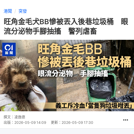
港聞
突發
旺角金毛犬BB慘被丟入後巷垃圾桶 眼
流分泌物手腳抽搐 警列虐畜
撰文：
凌逸德
出版：
2026-05-09 14:09
更新：
2026-05-09 17:30