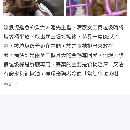
流浪協進會的負責人潘先生指，清潔女工倒垃圾時將
垃圾桶平放，取出兩三袋垃圾後，赫見一隻BB犬在
內，被垃圾覆蓋砸在中間，於是將牠抱出來放在一
旁。潘估計是兩至三個月大的金毛尋回犬。他說，該
個垃圾桶是餐廳專用，丟棄的主要是食物渣滓，又沾
有餿水和辣椒油，痛斥棄狗者冷血「當隻狗垃圾咁
丟」。