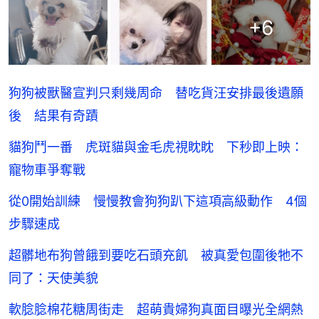
+
6
狗狗被獸醫宣判只剩幾周命 替吃貨汪安排最後遺願
後 結果有奇蹟
貓狗鬥一番 虎斑貓與金毛虎視眈眈 下秒即上映：
寵物車爭奪戰
從0開始訓練 慢慢教會狗狗趴下這項高級動作 4個
步驟速成
超髒地布狗曾餓到要吃石頭充飢 被真愛包圍後牠不
同了：天使美貌
軟腍腍棉花糖周街走 超萌貴婦狗真面目曝光全網熱