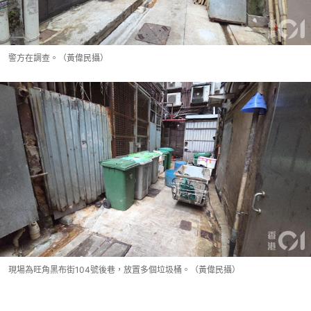
警方在調查。（黃偉民攝）
現場為旺角黑布街104號後巷，放置多個垃圾桶。（黃偉民攝）