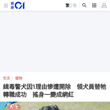
繁
|
简
生活
寵物
緝毒警犬因1理由慘遭開除 領犬員替牠
轉職成功 搖身一變成網紅