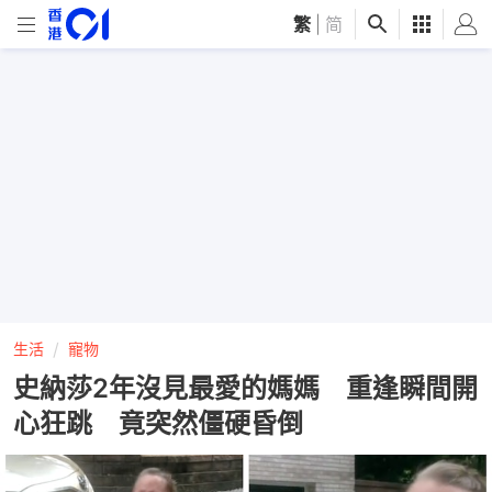
繁
|
简
生活
寵物
史納莎2年沒見最愛的媽媽 重逢瞬間開
心狂跳 竟突然僵硬昏倒