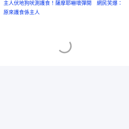
主人伏地狗吠測護食！薩摩耶嚇壞彈開 網民笑爆：
原來護食係主人