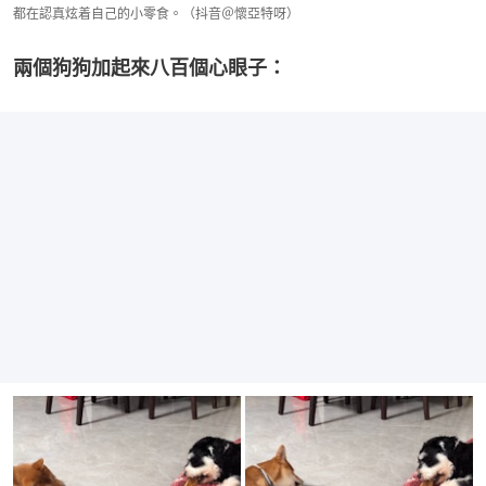
都在認真炫着自己的小零食。（抖音＠懷亞特呀）
兩個狗狗加起來八百個心眼子：