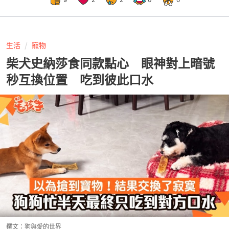
生活
寵物
柴犬史納莎食同款點心 眼神對上暗號
秒互換位置 吃到彼此口水
撰文：
狗與愛的世界