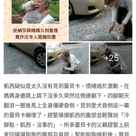
+
25
凱西疑似是太久沒有見到蕾貝卡，情緒過於激動，在
媽媽身邊跳上跳下沒多久突然往側邊躺下，四腳朝天
翻滾一圈後馬上全身僵硬昏倒。見到愛犬昏倒這一幕
的蕾貝卡嚇壞了，趕緊摸摸凱西的腹部並輕聲說「冷
靜點，凱西，沒事的」，所幸蕾貝卡的父親趕緊上前
來回摸摸狗狗的腹部及背部，幫助狗狗緩和後，蕾貝