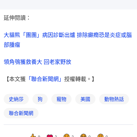
延伸閱讀：
大貓熊「團團」病因診斷出爐 排除癲癇恐是炎症或腦
部腫瘤
領角鴞獲救養大 回老家野放
【本文獲
「聯合新聞網」
授權轉載。】
史納莎
狗
寵物
美國
動物熱話
聯合新聞網
9
2
2
0
0