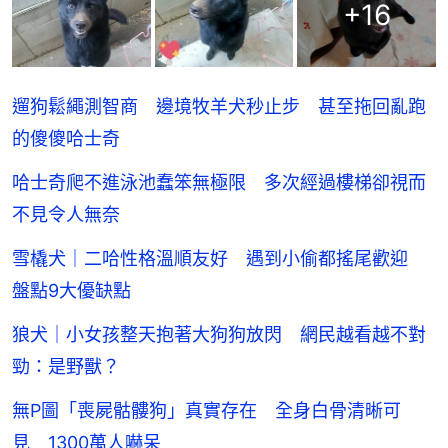
+
16
遛狗鬆繩測智商 邊境牧羊犬秒止步 甚至拖回亂跑
的傻傻哈士奇
哈士奇爬不進泳池蠢笨無極限 多次經過樓梯卻視而
不見令人無奈
雪橇犬｜二哈性格溫順友好 遇到小偷都搖尾歡迎
盤點9大優缺點
狼犬｜小女孩整天抱著大狗狗放閃 網民越看越不對
勁：是野獸？
無P圖「喪屍骷髏狗」真實存在 全身白骨清晰可
見 1300萬人嚇呆