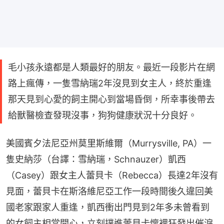
毛小孩永遠都是人類最好的朋友。最近一段影片在網
路上瘋傳，一隻雪納瑞2年沒見到女主人，終於重逢
那天見到心愛的飼主開心到當場昏倒，所幸事後帶去
給獸醫檢查發現沒事，狗狗健康狀況十分良好。
美國賓夕法尼亞州莫里斯維爾（Murrysville, PA）一
隻史納莎（台譯：雪納瑞，Schnauzer）凱西
（Casey）跟女主人蕾貝卡（Rebecca）長達2年沒有
見面，蕾貝卡在斯洛維尼亞工作一段時間後久違回美
國老家跟家人重逢，凱西衝出門見到2年多未曾看到
的女飼主相當開心，立刻撲進蕾貝卡懷裡狂發出催淚