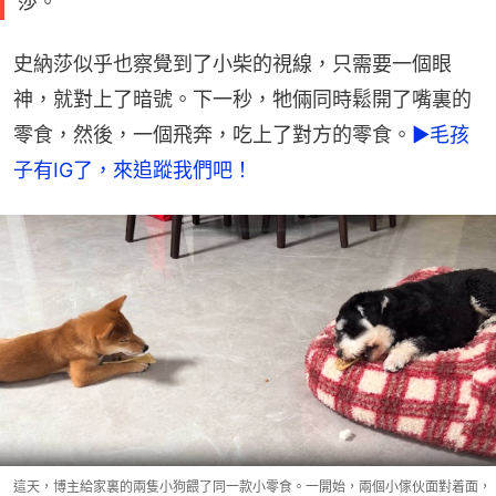
莎。
史納莎似乎也察覺到了小柴的視線，只需要一個眼
神，就對上了暗號。下一秒，牠倆同時鬆開了嘴裏的
零食，然後，一個飛奔，吃上了對方的零食。
►毛孩
子有IG了，來追蹤我們吧！
這天，博主給家裏的兩隻小狗餵了同一款小零食。一開始，兩個小傢伙面對着面，