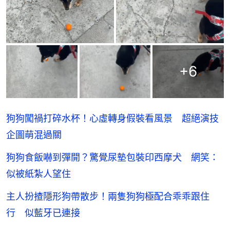
+
6
狗狗闖禍打碎水杯！心虛轉身假裝看風景 超絕演技
企圖萌混過關
狗狗食飯嚇到彈開？驚覺尿墊包裝印西摩犬 網笑：
似被紙紮人望住
主人扮揸隱形狗帶散步！兩隻狗狗極配合乖乖跟住
行 似藍牙已連接