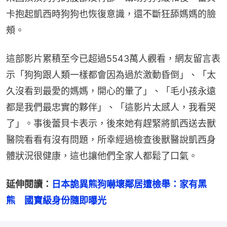
卡抱起凱西時狗狗也恢復意識，還不斷狂舔媽媽的臉
頰。
這部影片累積至今已超過5543萬人觀看，網友留言表
示「狗狗跟人類一樣都會因為過於激動昏倒」、「太
久沒看到最愛的媽媽，開心的暈了」、「毛小孩永遠
都是我們最忠實的夥伴」、「這影片太感人，我看哭
了」。事後蕾貝卡表示，後來她有趕緊將凱西送去獸
醫院看看有沒有問題，所幸經過檢查後獸醫說凱西身
體狀況很健康，這也讓他們全家人都鬆了口氣。
延伸閱讀：
日本詭異熊狗嚇壞鄰居遭檢舉：家有黑
熊　國寶級身份隨即曝光