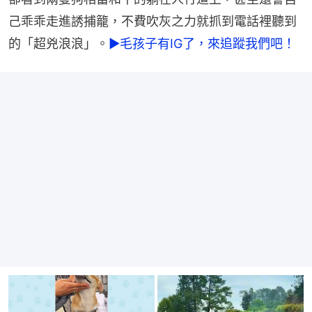
己乖乖走進誘捕籠，不費吹灰之力就抓到電話裡聽到
的「超兇浪浪」。
►毛孩子有IG了，來追蹤我們吧！