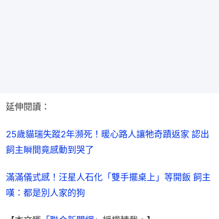
延伸閱讀：
25歲貓瑞失蹤2年瀕死！暖心路人讓牠奇蹟返家 認出
飼主瞬間竟感動到哭了
滿滿儀式感！汪星人石化「雙手擺桌上」等開飯 飼主
嘆：都是別人家的狗