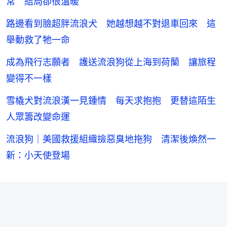
常 結局卻很溫暖
路邊看到臉超胖流浪犬 她越想越不對退車回來 這
舉動救了牠一命
成為飛行志願者 護送流浪狗從上海到荷蘭 讓旅程
變得不一樣
雪橇犬對流浪漢一見鍾情 每天求抱抱 更替這陌生
人眾籌改變命運
流浪狗｜美國救援組織撿惡臭地拖狗 清潔後煥然一
新：小天使登場