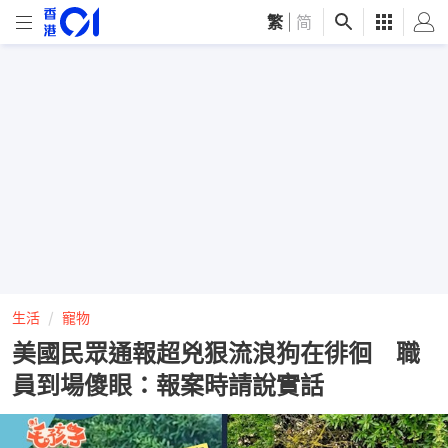
繁
|
简
生活
寵物
美國民眾通報超兇狠流浪狗在徘徊 職
員到場傻眼：報案時請說實話