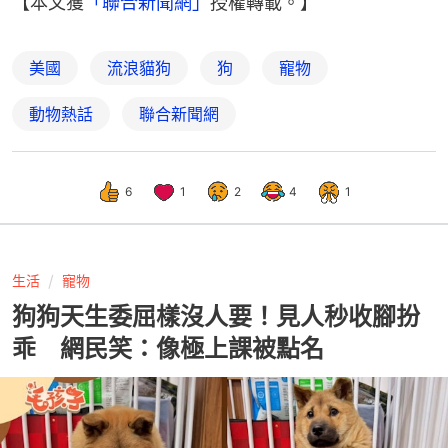
【本文獲
「聯合新聞網」
授權轉載。】
美國
流浪貓狗
狗
寵物
動物熱話
聯合新聞網
6
1
2
4
1
生活
寵物
狗狗天生委屈樣沒人要！見人秒收腳扮
乖 網民笑：像極上課被點名