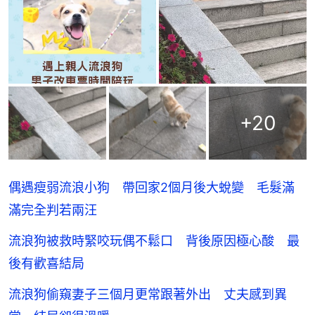
+
20
偶遇瘦弱流浪小狗 帶回家2個月後大蛻變 毛髮滿
滿完全判若兩汪
流浪狗被救時緊咬玩偶不鬆口 背後原因極心酸 最
後有歡喜結局
流浪狗偷窺妻子三個月更常跟著外出 丈夫感到異