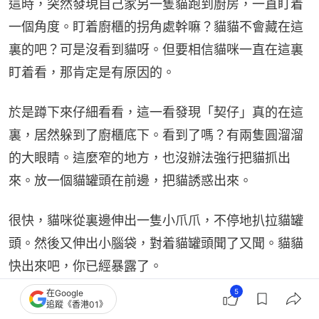
這時，突然發現自己家另一隻貓跑到廚房，一直盯着
一個角度。盯着廚櫃的拐角處幹嘛？貓貓不會藏在這
裏的吧？可是沒看到貓呀。但要相信貓咪一直在這裏
盯着看，那肯定是有原因的。
於是蹲下來仔細看看，這一看發現「契仔」真的在這
裏，居然躲到了廚櫃底下。看到了嗎？有兩隻圓溜溜
的大眼睛。這麼窄的地方，也沒辦法強行把貓抓出
來。放一個貓罐頭在前邊，把貓誘惑出來。
很快，貓咪從裏邊伸出一隻小爪爪，不停地扒拉貓罐
頭。然後又伸出小腦袋，對着貓罐頭聞了又聞。貓貓
快出來吧，你已經暴露了。
5
在Google
看看網民的貓咪進行躲貓貓遊戲：
追蹤《香港01》