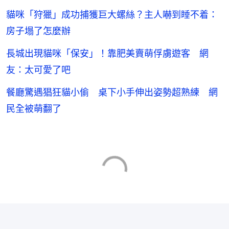
貓咪「狩獵」成功捕獲巨大螺絲？主人嚇到睡不着：
房子塌了怎麼辦
長城出現貓咪「保安」！靠肥美賣萌俘虜遊客 網
友：太可愛了吧
餐廳驚遇猖狂貓小偷 桌下小手伸出姿勢超熟練 網
民全被萌翻了