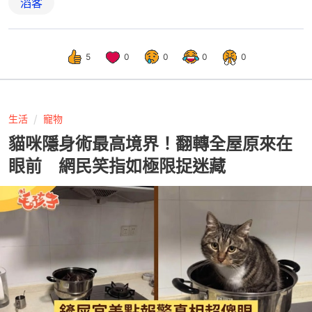
滔客
5
0
0
0
0
生活
寵物
貓咪隱身術最高境界！翻轉全屋原來在
眼前 網民笑指如極限捉迷藏