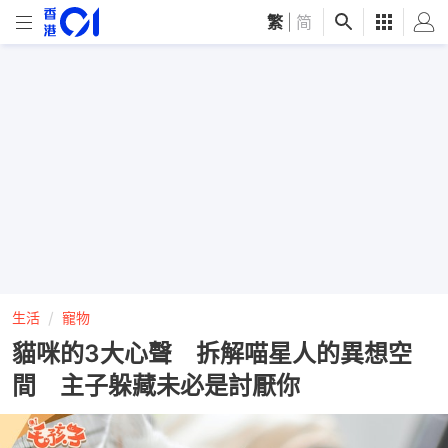
繁
|
简
生活
寵物
貓咪的3大心聲 拆解喵星人的異想空
間 主子躲藏未必是討厭你