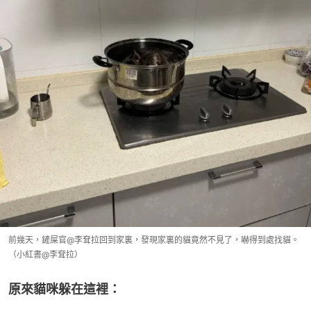
前幾天，鏟屎官@李耷拉回到家裏，發現家裏的貓竟然不見了，嚇得到處找貓。
（小紅書@李耷拉）
原來貓咪躲在這裡：