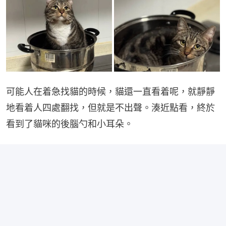
可能人在着急找貓的時候，貓還一直看着呢，就靜靜
地看着人四處翻找，但就是不出聲。湊近點看，終於
看到了貓咪的後腦勺和小耳朵。