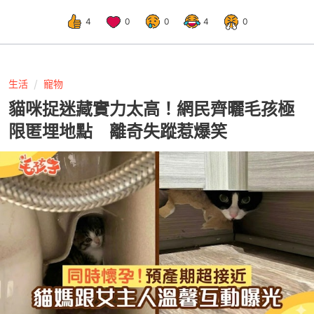
4
0
0
4
0
生活
寵物
貓咪捉迷藏實力太高！網民齊曬毛孩極
限匿埋地點 離奇失蹤惹爆笑