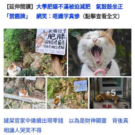
【延伸閲讀】
大學肥貓不滿被迫減肥　氣鼓鼓坐正
「禁餵牌」　網笑：唔識字真慘
（點擊查看全文）
+
5
鏟屎官家中連續出現零錢 以為是財神顯靈 背後真
相讓人哭笑不得