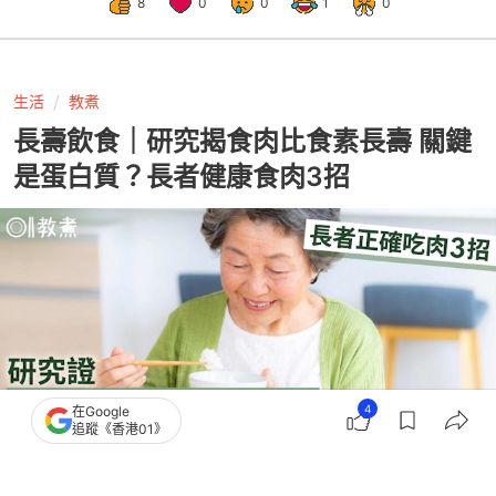
8
0
0
1
0
生活
教煮
長壽飲食｜研究揭食肉比食素長壽 關鍵
是蛋白質？長者健康食肉3招
4
在Google
追蹤《香港01》
撰文：
聯合新聞網