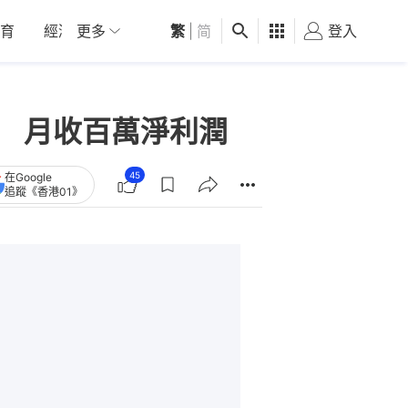
育
經濟
更多
01深圳
繁
觀點
|
简
健康
好食玩飛
登入
女
式 月收百萬淨利潤
45
在Google
追蹤《香港01》