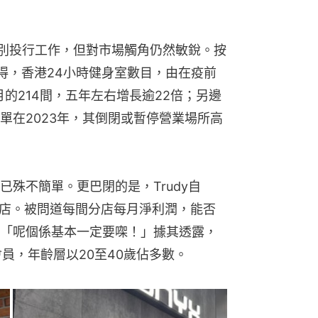
告別投行工作，但對市場觸角仍然敏銳。按
所得，香港24小時健身室數目，由在疫前
0月的214間，五年左右增長逾22倍；另邊
單在2023年，其倒閉或暫停營業場所高
殊不簡單。更巴閉的是，Trudy自
分店。被問道每間分店每月淨利潤，能否
「呢個係基本一定要㗎！」據其透露，
名會員，年齡層以20至40歲佔多數。