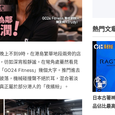
熱門文
晚上不到9時，在港島繁華地段兩旁的店
，彷如深宵般靜謐。在彎角處驀然看見
O24 Fitness」幾個大字。推門進去
彼落，機械碰撞聲不絕於耳，混合著淡
真正屬於部分港人的「夜繽紛」。
日本古著神
品佔比最高