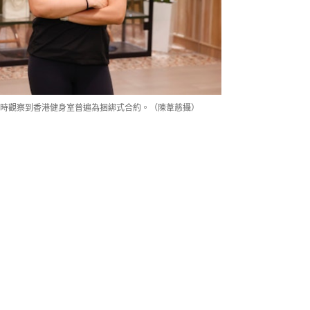
初回香港時觀察到香港健身室普遍為捆綁式合約。（陳葦慈攝）