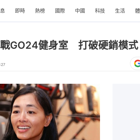
息
即時
熱榜
國際
中國
科技
生活
體
戰GO24健身室 打破硬銷模
:27