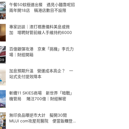
午餐50蚊極速出餐 遇見小麵靠呢招
兩年開18店 稱港店數目不設限
專家訪談｜渣打禤惠儀料美息或微
加 增聘財管前線人手維持約6000
百億銀彈攻港 京東「挑機」李氏力
場｜財經開箱
:09
加息預期升溫ㅤ營運成本高企？ㅤ一
站式支付提效降本
斬纜11 SKIES商場 新世界「暗戰」
機管局 賭注700億｜財經解密
無印良品曝逆市大計 擬開30間
MUJI com攻屋苑醫院 便當飯糰登
場