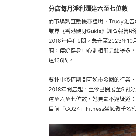
分店每月淨利潤達六至七位數
而市場調查數據亦證明，Trudy雖
業界《香港健身Guide》調查報告
2018年僅有9間，急升至2023年1
廂，傳統健身中心則相形見絀得多，
達136間。
要扑中疫情期間可逆市發圍的行業，已
2018年開店起，至今已開展至9間
達至六至七位數，她更毫不遲疑道：
目前「GO24」Fitness坐擁數千