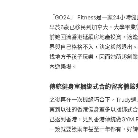
「GO24」 Fitness是一家24小
早於6歲已移民到加拿大，大學畢業
前她回流香港延續房地產投資，適逢
界與自己格格不入，決定毅然退出。
找地方予孩子玩樂，因而她萌起創業
內遊樂場。
傳統健身室捆綁式合約留客體驗
之後再在一次機緣巧合下，Trudy遇上
察到以往的香港健身室多以捆綁式合
己返到香港，見到香港傳統做GYM R
一簽就要簽兩年甚至十年都有，好誇