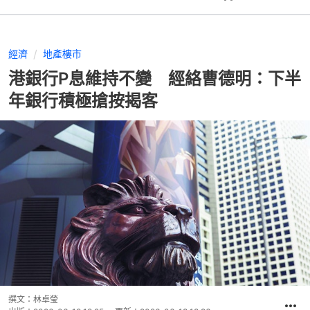
經濟
地產樓市
港銀行P息維持不變 經絡曹德明：下半
年銀行積極搶按揭客
撰文：
林卓瑩