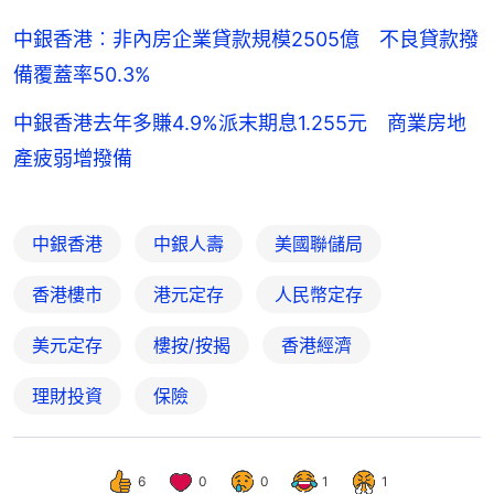
中銀香港︰非內房企業貸款規模2505億 不良貸款撥
備覆蓋率50.3%
中銀香港去年多賺4.9%派末期息1.255元 商業房地
產疲弱增撥備
中銀香港
中銀人壽
美國聯儲局
香港樓市
港元定存
人民幣定存
美元定存
樓按/按揭
香港經濟
理財投資
保險
6
0
0
1
1