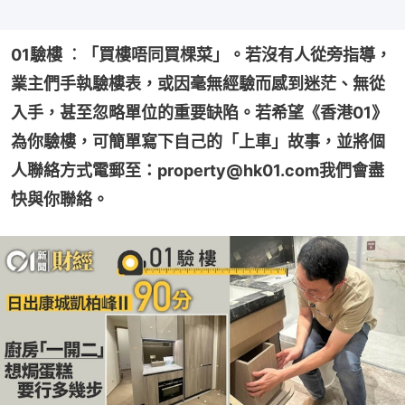
01驗樓 ︰「買樓唔同買棵菜」。若沒有人從旁指導，
業主們手執驗樓表，或因毫無經驗而感到迷茫、無從
入手，甚至忽略單位的重要缺陷。若希望《香港01》
為你驗樓，可簡單寫下自己的「上車」故事，並將個
人聯絡方式電郵至：property@hk01.com我們會盡
快與你聯絡。