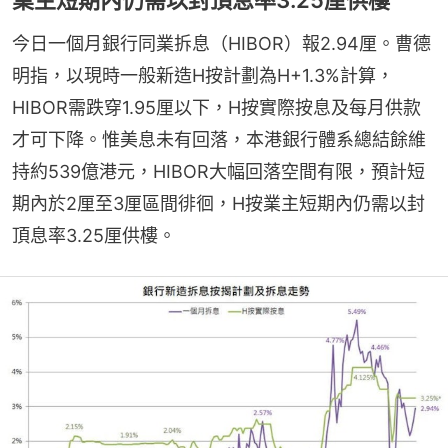
今日一個月銀行同業拆息（HIBOR）報2.94厘。曹德
明指，以現時一般新造H按計劃為H+1.3%計算，
HIBOR需跌穿1.95厘以下，H按實際按息及每月供款
才可下降。惟美息未有回落，本港銀行體系總結餘維
持約539億港元，HIBOR大幅回落空間有限，預計短
期內於2厘至3厘區間徘徊，H按業主短期內仍需以封
頂息率3.25厘供樓。