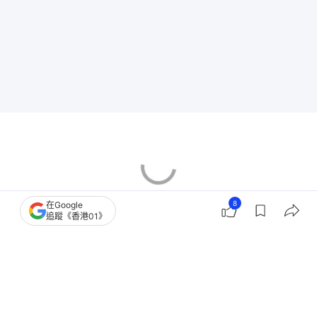
8
在Google
追蹤《香港01》
香港樓市
美國加息減息
聯儲局議息
香港銀行同業拆息
美股
經絡按揭轉介