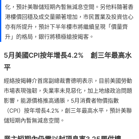
化，預計美聯儲短期內暫無減息空間。另他料隨著香
港樓價回穩及成交量顯著增加，市民置業及投資信心
亦有所提升，預計下半年樓市將繼續呈現「價量齊
升」的格局，銀行將積極搶按揭客。
5月美國CPI按年增長4.2% 創三年最高水
平
經絡按揭轉介首席副總裁曹德明表示，目前美國勞動
市場表現強韌，失業率未見惡化，加上地緣政治問題
影響，能源價格推高通脹，5月消費者物價指數
（CPI）按年增長4.2%，創三年最高水平，預計美聯
儲短期內暫無減息空間。
業主短期內仍需以封頂息率3.25厘供樓