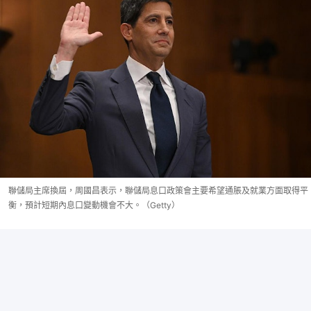
聯儲局主席換屆，周國昌表示，聯儲局息口政策會主要希望通脹及就業方面取得平
衡，預計短期內息口變動機會不大。（Getty）