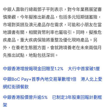
中銀人壽執行總裁鄧子平則表示，對今年業務展望審
慎樂觀，今年擬推出新產品，包括多元短期儲蓄險，
市場對英鎊及澳元產品存在需求，可能和小朋友在當
地讀書有關，相關貨幣利率也屬吸引。同時，擬推危
疾產品，重大疾病保險將重整及優化現時產品。另
外，在養老生態圈方面，會就跨境養老在未來兩個月
先推出試點，地點包括深圳。
中銀香港增按揭現金回贈至1.2% 大行中首家破1厘
中銀BoC Pay+首季內地交易筆數增1倍 港人北上愛
網紅街頭餐飲
中銀香港股價曾升逾5% 已制定3年股東回報計劃框
架