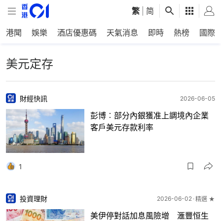
繁
|
简
港聞
娛樂
酒店優惠碼
天氣消息
即時
熱榜
國際
美元定存
財經快訊
2026-06-05
彭博︰部分內銀獲准上調境內企業
客戶美元存款利率
1
投資理財
2026-06-02
精選 ★
美伊停對話加息風險增 滙豐恒生