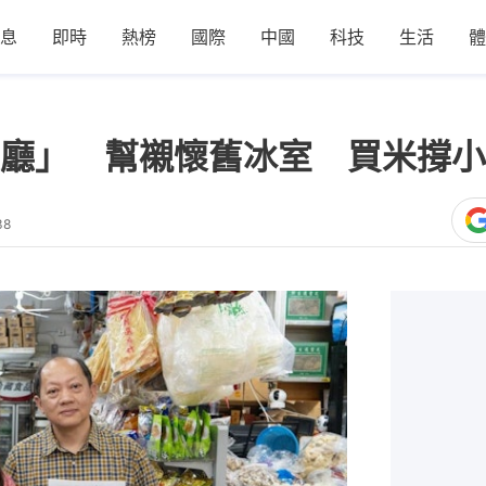
息
即時
熱榜
國際
中國
科技
生活
體
廳」 幫襯懷舊冰室 買米撐小
38