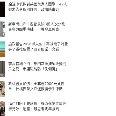
涂謹申低調到英國與家人團聚 47人
案未告者取回護照｜政壇諸事町
新皇崗口岸｜擬動員逾3萬人次公務
員參與四場演練 可獲發車馬費
施政報告2026懶人包｜再派電子消費
券？重推租置？政界倡議一文看
前高官楊立門：部門常推搪須改變門
戶之見 串連職能防「側側膊」
教科書又加價！全套書7000元負擔
重 社福界陳文宜促恢復學生津貼
拜仁對阿士東維拉｜羅淑佩讚票尾經
濟見效 透露主辦思考明年戲碼