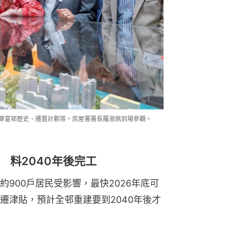
示華富邨歷史、遷置計劃等，房屋署署長羅淑佩到場參觀。
 料2040年後完工
900戶居民受影響，最快2026年底可
遷津貼，預計全邨重建要到2040年後才