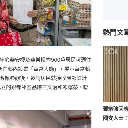
熱門文
年底華安樓及華樂樓約900戶居民可遷往
起在邨內設置「華富大廳」，展示華富邨
淑佩參觀後，邀請居民就接收屋邨設計
年成立的銀都冰室品嚐三文治和凍檸茶，臨
鄧炳強回
國安人士