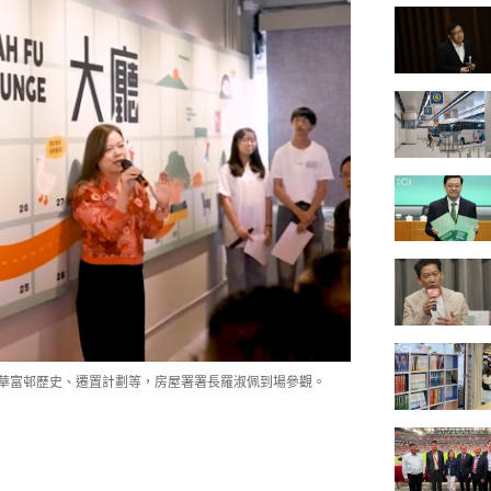
示華富邨歷史、遷置計劃等，房屋署署長羅淑佩到場參觀。