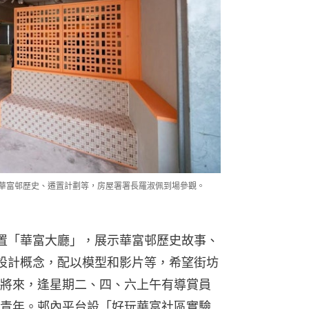
示華富邨歷史、遷置計劃等，房屋署署長羅淑佩到場參觀。
置「華富大廳」，展示華富邨歷史故事、
設計概念，配以模型和影片等，希望街坊
將來，逢星期二、四、六上午有導賞員
青年。邨內平台設「好玩華富社區實驗