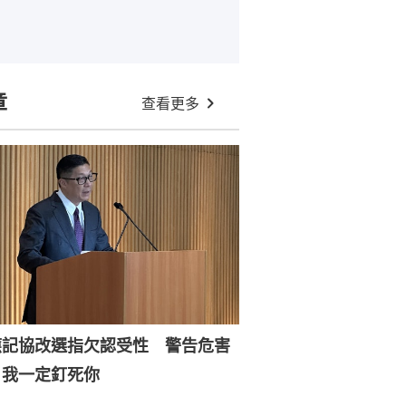
章
查看更多
應記協改選指欠認受性 警告危害
：我一定釘死你