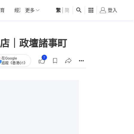
育
經濟
更多
01深圳
繁
觀點
|
简
健康
好食玩飛
登入
女
店｜政壇諸事町
7
在Google
追蹤《香港01》