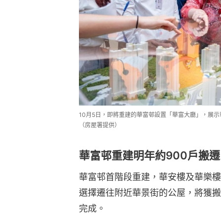
10月5日，即將重建的華富邨設置「華富大廳」，展
（房屋署提供）
華富邨重建明年約900戶搬遷
華富邨首階段重建，華安樓及華樂樓約
選擇遷往附近華景街的公屋，將獲搬
完成。