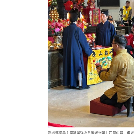
新界鄉議局主席劉業強為香港求得第廿四簽中簽，但求