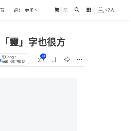
育
經濟
更多
01深圳
繁
觀點
|
简
健康
好食玩飛
登入
女
「靈」字也很方
74
在Google
追蹤《香港01》