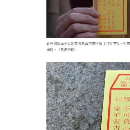
新界鄉議局主席劉業強為香港求得第廿四簽中簽，但求
模糊。（黃浩謙攝）