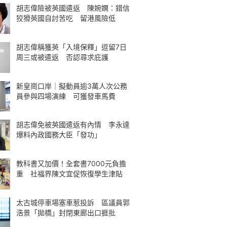
胡志偉險被英國遣返 陳婉嫻：錯信
狡猾英國自討苦吃 留港風險低
胡志偉稱獲英「入境保釋」逗留7日
周三或被遣返 否認尋求庇護
新皇崗口岸｜擬動員逾3萬人次公務
員參與四場演練 可獲發車馬費
胡志偉免被英國遣返有內情 李永達
爆料內政國務大臣「發功」
教科書又加價！全套書7000元負擔
重 社福界陳文宜促恢復學生津貼
太古城停車場塞車惹投訴 區議員郭
浩景「拋橋」封閉東廊出口捱批