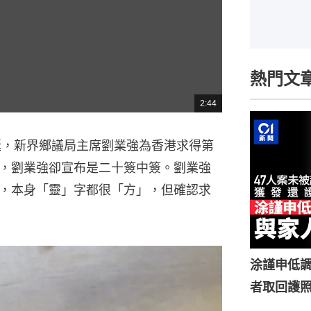
熱門文
2:44
總
共
時
間
誕，新界鄉議局主席劉業強為香港求得第
，劉業強卻宣布是二十簽中簽。劉業強
，本身「靈」字都很「方」，但確認求
涂謹申低調
者取回護