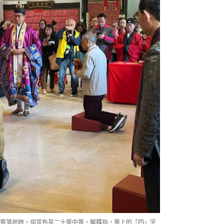
簽落地時，卻宣布是二十簽中簽，解釋指，簽上的「四」字