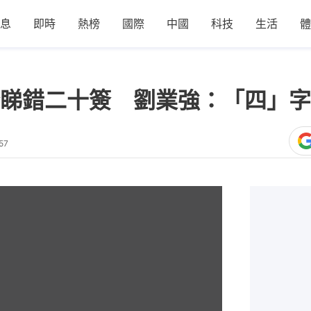
息
即時
熱榜
國際
中國
科技
生活
體
睇錯二十簽 劉業強：「四」字
57