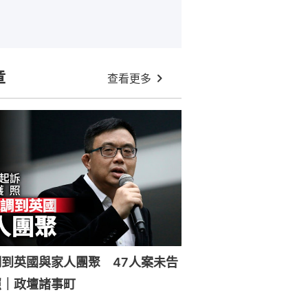
章
查看更多
到英國與家人團聚 47人案未告
照｜政壇諸事町