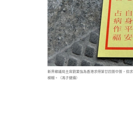
新界鄉議局主席劉業強為香港求得第廿四簽中簽，但求
模糊。（馮子健攝）