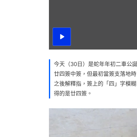
播
放
影
片
今天（30日）是蛇年年初二車公
廿四簽中簽，但最初當簽支落地時
之後解釋指，簽上的「四」字模糊
得的是廿四簽。