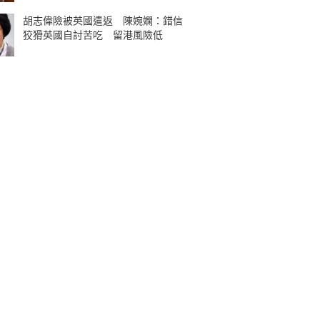
胡志偉險被英國遣返 陳婉嫻：錯信
狡猾英國自討苦吃 留港風險低