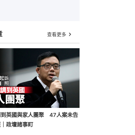
章
查看更多
到英國與家人團聚 47人案未告
照｜政壇諸事町