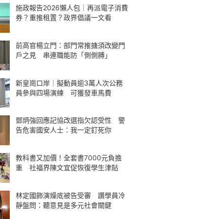
施政報告2026懶人包｜再派電子消費
券？重推租置？政界倡議一文看
前高官楊立門：部門常推搪須改變門
戶之見 串連職能防「側側膊」
新皇崗口岸｜擬動員逾3萬人次公務
員參與四場演練 可獲發車馬費
鄧炳強回應記協改選指欠認受性 警
告危害國安人士：我一定釘死你
教科書又加價！全套書7000元負擔
重 社福界陳文宜促恢復學生津貼
林定國飾演燥底被告受審 讚學員冷
靜盤問：聽意見是多元社會關鍵