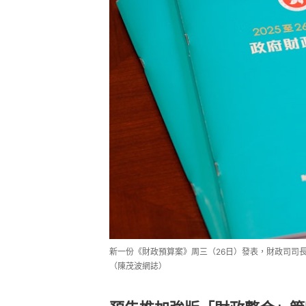
新一份《財政預算案》周三（26日）發表，財政司司
（陳茂波網誌）