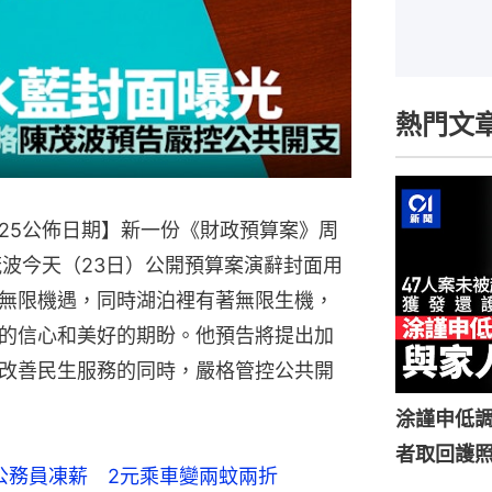
熱門文
2025公佈日期】新一份《財政預算案》周
茂波今天（23日）公開預算案演辭封面用
無限機遇，同時湖泊裡有著無限生機，
的信心和美好的期盼。他預告將提出加
改善民生服務的同時，嚴格管控公共開
涂謹申低調
者取回護
公務員凍薪 2元乘車變兩蚊兩折