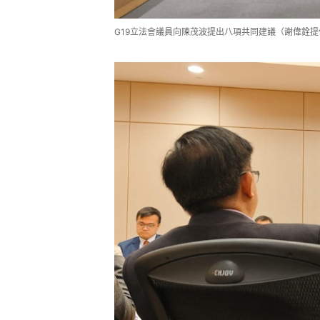
G19立法會議員向陳茂波提出八項共同建議（謝偉銓提