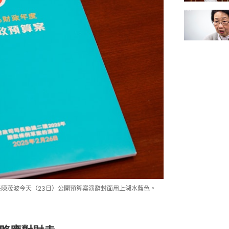
長陳茂波今天（23日）公開預算案演辭封面用上湖水藍色。