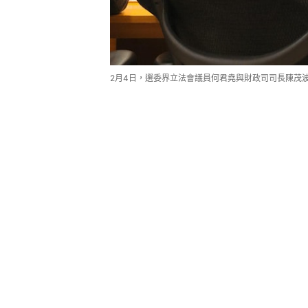
2月4日，選委界立法會議員何君堯與財政司司長陳茂波會