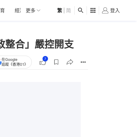
育
經濟
更多
01深圳
繁
觀點
|
简
健康
好食玩飛
登入
女
政整合」嚴控開支
7
在Google
追蹤《香港01》