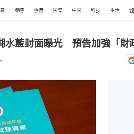
息
即時
熱榜
國際
中國
科技
生活
體
｜湖水藍封面曝光 預告加強「財
37