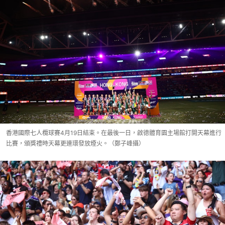
香港國際七人欖球賽4月19日結束。在最後一日，啟德體育園主場館打開天幕進行
比賽，頒獎禮時天幕更連環發放煙火。（鄭子峰攝）