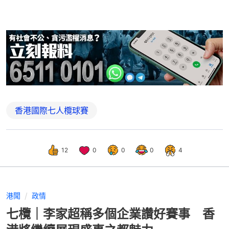
香港國際七人欖球賽
12
0
0
0
4
港聞
政情
七欖｜李家超稱多個企業讚好賽事 香