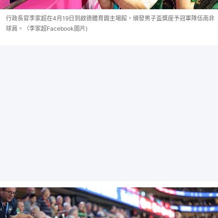
行政長官李家超在4月19日到啟德體育園主場館，頒發男子盃獎座予冠軍隊伍南非
球員。（李家超Facebook圖片)