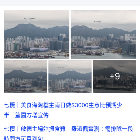
+
9
七欖｜美食海灣檔主兩日做$3000生意比預期少一
半 望園方增宣傳
七欖｜啟德主場館搵食難 羅淑佩實測：需排隊一段
時間方可買到包