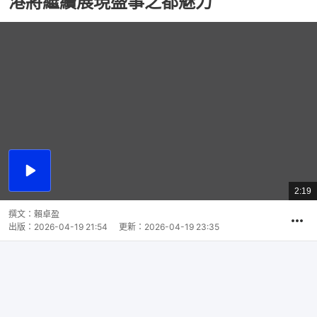
港將繼續展現盛事之都魅力
播
放
2:19
總
影
共
片
時
撰文：
賴卓盈
間
出版：
2026-04-19 21:54
更新：
2026-04-19 23:35