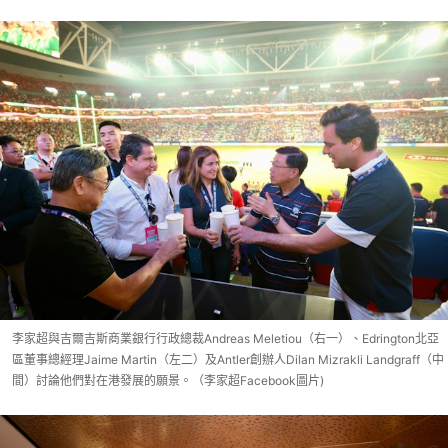
李家超與吉爾吉斯商業銀行行政總裁Andreas Meletiou（右一）、Edrington北亞
區董事總經理Jaime Martin（左二）及Antler創辦人Dilan Mizrakli Landgraff（中
間）討論他們對在港發展的願景。（李家超Facebook圖片)