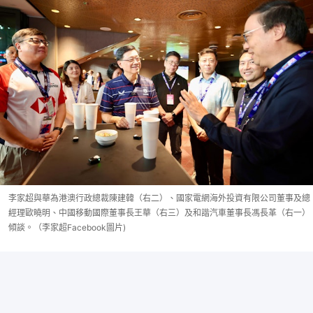
李家超與華為港澳行政總裁陳建韓（右二）、國家電網海外投資有限公司董事及總
經理歐曉明、中國移動國際董事長王華（右三）及和諧汽車董事長馮長革（右一）
傾談。（李家超Facebook圖片)