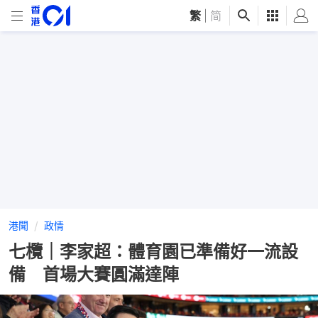
繁
|
简
港聞
政情
七欖｜李家超：體育園已準備好一流設
備 首場大賽圓滿達陣