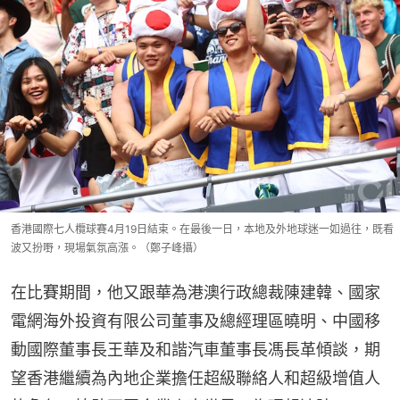
香港國際七人欖球賽4月19日結束。在最後一日，本地及外地球迷一如過往，既看
波又扮嘢，現場氣氛高漲。（鄭子峰攝）
在比賽期間，他又跟華為港澳行政總裁陳建韓、國家
電網海外投資有限公司董事及總經理區曉明、中國移
動國際董事長王華及和諧汽車董事長馮長革傾談，期
望香港繼續為內地企業擔任超級聯絡人和超級增值人