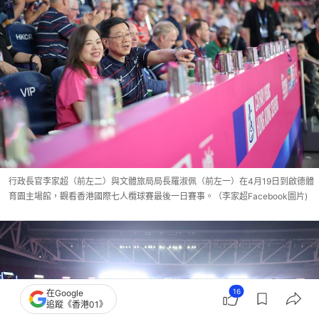
行政長官李家超（前左二）與文體旅局局長羅淑佩（前左一）在4月19日到啟德體
育園主場館，觀看香港國際七人欖球賽最後一日賽事。（李家超Facebook圖片)
16
在Google
追蹤《香港01》