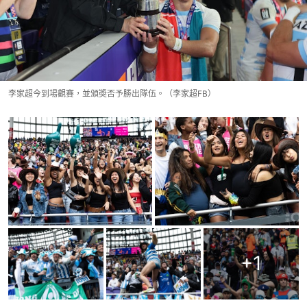
李家超今到場觀賽，並頒奬否予勝出隊伍。（李家超FB）
+
1