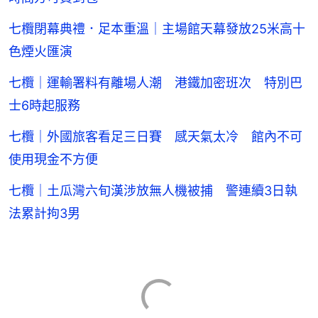
七欖閉幕典禮．足本重溫｜主場館天幕發放25米高十
色煙火匯演
七欖｜運輸署料有離場人潮 港鐵加密班次 特別巴
士6時起服務
七欖｜外國旅客看足三日賽 感天氣太冷 館內不可
使用現金不方便
七欖｜土瓜灣六旬漢涉放無人機被捕 警連續3日執
法累計拘3男