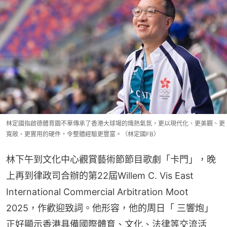
林定國指啟德體育園不單傳承了香港大球場的熾熱氣氛，更以現代化、更美觀、更
寬敞、更實用的硬件，令整體經驗更豐富。（林定國FB）
林下午到文化中心觀賞藝術節節目歌劇「卡門」，晚
上再到律政司合辦的第22屆Willem C. Vis East 
International Commercial Arbitration Moot 
2025，作歡迎致詞。他形容，他的周日「 三響炮」
正好顯示香港具備國際體育、文化、法律等交流活