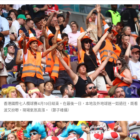
香港國際七人欖球賽4月19日結束。在最後一日，本地及外地球迷一如過往，既看
波又扮嘢，現場氣氛高漲。（鄭子峰攝）