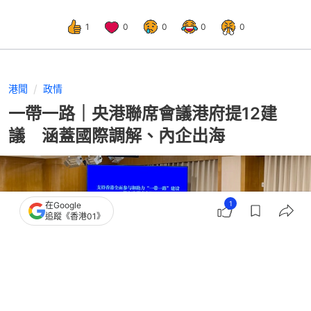
1
0
0
0
0
港聞
政情
一帶一路｜央港聯席會議港府提12建
議 涵蓋國際調解、內企出海
1
在Google
追蹤《香港01》