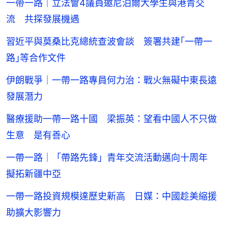
一帶一路｜立法會4議員邀尼泊爾大學生與港青交
流 共探發展機遇
習近平與莫桑比克總統查波會談 簽署共建｢一帶一
路｣等合作文件
伊朗戰爭｜一帶一路專員何力治：戰火無礙中東長遠
發展潛力
醫療援助一帶一路十國 梁振英：望看中國人不只做
生意 是有善心
一帶一路｜「帶路先鋒」青年交流活動邁向十周年
擬拓新疆中亞
一帶一路投資規模達歷史新高 日媒：中國趁美縮援
助擴大影響力