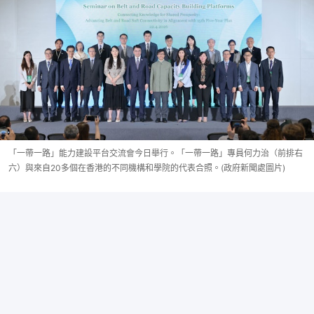
「一帶一路」能力建設平台交流會今日舉行。「一帶一路」專員何力治（前排右
六）與來自20多個在香港的不同機構和學院的代表合照。(政府新聞處圖片)