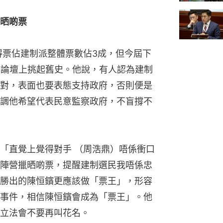
晒啲票
得票佔建制派整體票數佔3成，但今屆下
舉論壇上挑起舊史。他說，有人認為建制
對，表面也要表態支持政府，否則便是
調他希望代表民意監察政府，不盲撐不
「直覺上覺得對手 （周浩鼎）唔係衝口
陣營擸晒啲票，提醒建制選民我唔係忠
勝出的陳恒鑌更應該做「票王」，形容
事件，相信陳恒鑌會成為「票王」。他
立法會不要再叫花名。