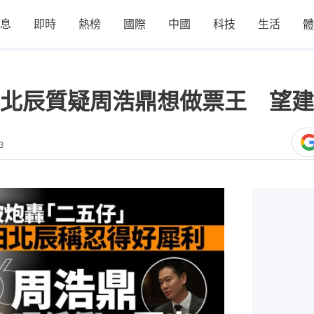
息
即時
熱榜
國際
中國
科技
生活
體
北辰質疑周浩鼎想做票王 望建
3