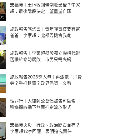
宏福苑｜土地收回條例收業權？李家
超：最後階段決定 望盡量自願
:05
施政報告諮詢會｜青年嘆買樓要有富
爸爸 李家超：北都畀機會我哋
施政報告｜李家超擬設獨立機構代辦
舊樓維修防腐敗 市民只需夾錢
施政報告2026懶人包｜再派電子消費
券？重推租置？政界倡議一文看
性罪行｜大律師公會倡被告可匿名
稱媒體散播下無罪推定流於形式
宏福苑火災｜行政、政治問責並存？
李家超12字回應 表明追究責任