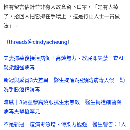
惟有留言估計並非有人故意留下口罩，「是有人掉
了，拾回人把它挷在手環上 ，這是行山人士一貫做
法」。
（
threads＠cindyacheung
）
夫妻掃墓後接連病倒！高燒無力、放屁即失禁 查AI
疑染超強病毒
新冠與感冒3大差異 醫生提醒6招預防病毒入侵 勤
洗手勝酒精消毒
流感｜3歲童發高燒服抗生素無效 醫生揭遭細菌與
病毒夾擊極罕見
不是新冠！這病毒急增、傳染力極強 醫生警告：1人