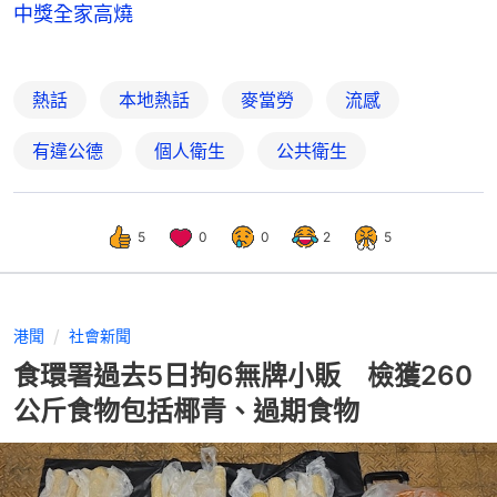
中獎全家高燒
熱話
本地熱話
麥當勞
流感
有違公德
個人衛生
公共衛生
5
0
0
2
5
港聞
社會新聞
食環署過去5日拘6無牌小販 檢獲260
公斤食物包括椰青、過期食物