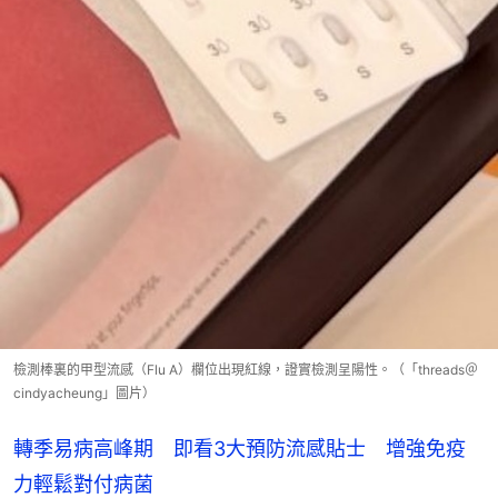
檢測棒裏的甲型流感（Flu A）欄位出現紅線，證實檢測呈陽性。（「threads＠
cindyacheung」圖片）
轉季易病高峰期 即看3大預防流感貼士 增強免疫
力輕鬆對付病菌