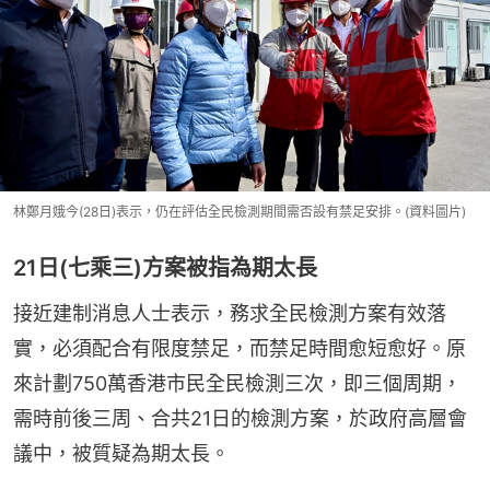
林鄭月娥今(28日)表示，仍在評估全民檢測期間需否設有禁足安排。(資料圖片)
21日(七乘三)方案被指為期太長
接近建制消息人士表示，務求全民檢測方案有效落
實，必須配合有限度禁足，而禁足時間愈短愈好。原
來計劃750萬香港市民全民檢測三次，即三個周期，
需時前後三周、合共21日的檢測方案，於政府高層會
議中，被質疑為期太長。