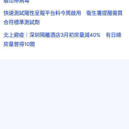
驗出帶病毒
快速測試陽性呈報平台料今周啟用 衞生署提醒需買
合符標準測試劑
北上避疫｜深圳隔離酒店3月初房量減40% 有日總
房量曾得10間