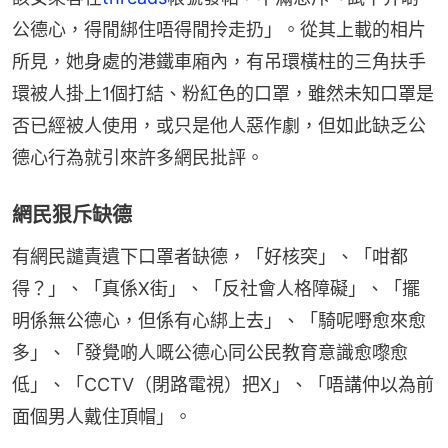
公德心，得閒綁住唔得閒拎走扔」。從其上載的相片
所見，她身處的港鐵車廂內，有吊環橫柱的三角扶手
環被人掛上1個打結、粉紅色的口罩，雖然未知口罩是
否已經被人使用，或只是他人惡作劇，但如此缺乏公
德心行為就引來許多網民批評。
網民狠斥缺德
有網民譴責遺下口罩者缺德，「好核突」、「咁都
得？」、「真係X街」、「反社會人格障礙」、「擺
明係無公德心，但係有心綁上去」、「騎呢嘢愈來愈
多」、「發覺啲人嘅公德心同公民教育意識愈嚟愈
低」、「CCTV（閉路電視）把X」、「唔講仲以為前
面個男人戴住頂帽」。