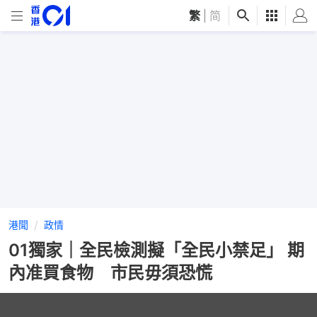
繁
|
简
港聞
政情
01獨家｜全民檢測擬「全民小禁足」 期
內准買食物 市民毋須恐慌