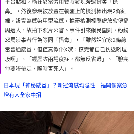
平台貼相，稱在麥當勞用餐時發現旁邊食客「撩
鼻」，然後發現被放置在餐盤上的檢測棒出現2條紅
線，證實為感染甲型流感，擔憂檢測棒隨處放會傳播
周遭人，故拍下照片公審。事件引來網民圍剿，紛紛
怒罵涉事者行為等同「播毒」，「雖然話宜家2條線
當普通感冒，但佢真係仆X嚟，撩完都自己抌返啲垃
圾啊」、「經歷咗兩場疫症，都無反省過」、「驗完
仲要唔帶走，隨時害死人」。
日本現「神秘感冒」？新冠流感均陰性 福岡個案急
增有人全家中招