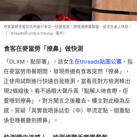
有麥當勞食客在店內進行多合一快速檢測，將檢測棒棄餐盤，並伏在桌上休息。
（「threads＠cindyacheung」圖片）
食客在麥當勞「撩鼻」做快測
「DLXM，點部署」，該女生
在threads貼圖公審
，指
在麥當勞用餐期間，發現旁邊有食客突然「撩鼻」、
正使用試劑進行快速自我檢測，當看見對方檢測棒出
現2條線後，看不過眼大聲斥責「點解人哋食嘢，佢
要喺到撩鼻」，對方聞言之後離去。樓主對此極為反
感，質疑「其實我唔係話佢（中）甲流定點，個重點
係佢喺餐廳到撩鼻」。