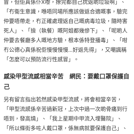
冒，但佢真係仆X嚟，撩完都自己抌返啲垃圾啊」、
「冇衞生意識，喺唔同場所應該做返合適嘅事，驗完
仲要唔帶走，冇正確處理返自己嘅病毒垃圾，隨時害
死人」、「撿（執餐）嘅阿姐都幾慘下」、「呢啲人
仲要去餐廳多人嘅地方驗，根本係特登播毒」、「咁
冇公德心真係祝佢慢慢慢慢…好返先得」，又嘲諷稱
「怎麼可以預防流行性感冒」。
感染甲型流感相當辛苦 網民：要戴口罩保護自
己
另有留言指出若然感染甲型流感，將會相當辛苦，
「甲型流感係辛苦過新冠，上次中過一次啲骨痛到行
唔到，發高燒」、「我上星期中甲流入埋醫院」、
「所以條街多咗人戴口罩，係無病就要保護自己」、