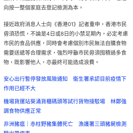
向按一整個家庭去登記檢測為本。
接近政府消息人士向《香港01》記者重申，香港市民
毋須恐慌，不論是4日或8日的小禁足期內，必定考慮
市民的食品供應，同時會考慮個別市民無法自購食物
需要送遞等合理需求，強烈呼籲市民毋須囤積過多食
物，既影響他人，亦最終可能造成浪費。
安心出行暫停發放風險通知 衞生署承認目前疫情下
作用已經不大
機場貨運站葵涌貨櫃碼頭等試行貨物接駁場 林鄭強
調食物供應正常
非洲豬瘟｜赤柱野豬集體死亡 漁護署三頭豬屍檢測