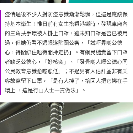
疫情過後不少人對防疫意識漸漸鬆懈，但還是應該保
持基本衛生！惟日前有女生搭乘港鐵時，發現車廂內
的三角扶手環被人掛上口罩，雖未知口罩是否已被用
過，但她仍看不過眼遂貼圖公審，「試吓畀啲公德
心，得閒綁住唔得閒拎走扔」。有網民譴責留下口罩
者缺乏公德心，「好核突」、「發覺啲人嘅公德心同
公民教育意識愈嚟愈低」；不過另有人估計並非有乘
客故意留下口罩，「是有人掉了，拾回人把它挷在手
環上 ，這是行山人士一貫做法」。