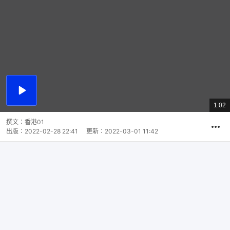
播
放
1:02
總
影
共
片
時
撰文：
香港01
間
出版：
2022-02-28 22:41
更新：
2022-03-01 11:42