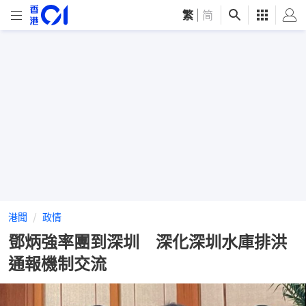
繁
|
简
港聞
政情
鄧炳強率團到深圳 深化深圳水庫排洪
通報機制交流