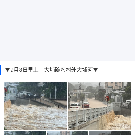
▼9月8日早上 大埔碗窰村外大埔河▼