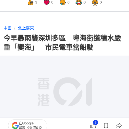
3
0
0
0
0
中國
北上廣東
今早暴雨襲深圳多區 粵海街道積水嚴
重「變海」 市民電車當船駛
3
在Google
追蹤《香港01》