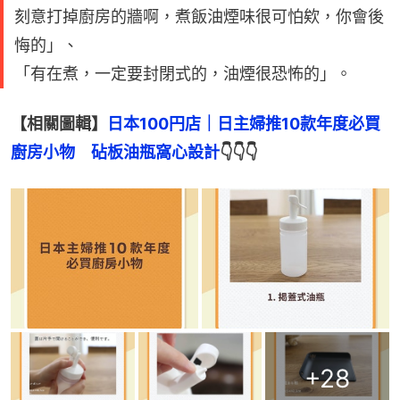
刻意打掉廚房的牆啊，煮飯油煙味很可怕欸，你會後
悔的」、
「有在煮，一定要封閉式的，油煙很恐怖的」。
【相關圖輯】
日本100円店｜日主婦推10款年度必買
廚房小物　砧板油瓶窩心設計
👇👇👇
+
28