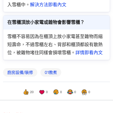
入雪櫃中。
解決方法即看內文
在雪櫃頂放小家電或雜物會影響雪櫃？
雪櫃不容易因為在櫃頂上放小家電甚至雜物而縮
短壽命，不過雪櫃左右、背部和櫃頂都設有散熱
位，被雜物堵住同樣會損壞雪櫃。
詳情即看內文
廚房設備/裝修
01教煮
20
0
0
0
0