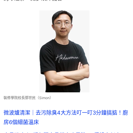
裝修學院校長鄧世民（Simon）
微波爐清潔｜去污除臭4大方法叮一叮3分鐘搞掂！廚
房6個細菌溫床