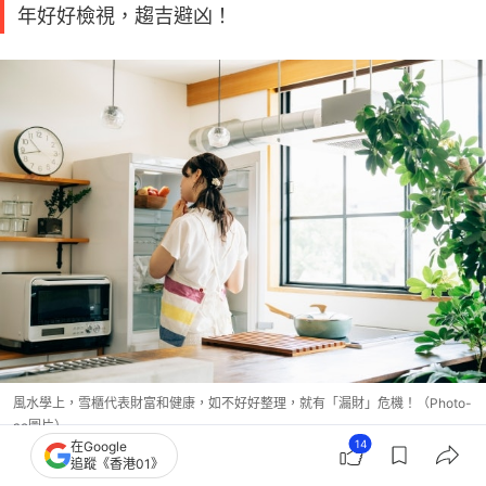
年好好檢視，趨吉避凶！
風水學上，雪櫃代表財富和健康，如不好好整理，就有「漏財」危機！（Photo-
ac圖片）
14
在Google
追蹤《香港01》
2026馬年風水禁忌１｜雪櫃忌塞爆 影響