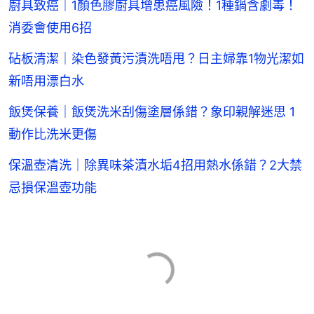
廚具致癌｜1顏色膠廚具增患癌風險！1種鍋含劇毒！
消委會使用6招
砧板清潔｜染色發黃污漬洗唔甩？日主婦靠1物光潔如
新唔用漂白水
飯煲保養｜飯煲洗米刮傷塗層係錯？象印親解迷思 1
動作比洗米更傷
保溫壺清洗｜除異味茶漬水垢4招用熱水係錯？2大禁
忌損保溫壺功能