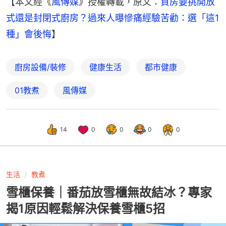
【本文經《
風傳媒
》授權轉載，原文：
買房要挑開放
式還是封閉式廚房？過來人曝慘痛經驗苦勸：選「這1
種」會後悔
】
廚房設備/裝修
健康生活
都市健康
01教煮
風傳媒
14
0
0
0
0
生活
教煮
雪櫃保養｜番茄放雪櫃無故結冰？專家
揭1原因輕鬆解決保養雪櫃5招