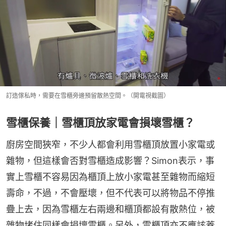
訂造傢私時，需要在雪櫃旁邊預留散熱空間。（開電視截圖）
雪櫃保養｜雪櫃頂放家電會損壞雪櫃？
廚房空間狹窄，不少人都會利用雪櫃頂放置小家電或
雜物，但這樣會否對雪櫃造成影響？Simon表示，事
實上雪櫃不容易因為櫃頂上放小家電甚至雜物而縮短
壽命，不過，不會壓壞，但不代表可以將物品不停推
疊上去，因為雪櫃左右兩邊和櫃頂都設有散熱位，被
雜物堵住同樣會損壞雪櫃。另外，雪櫃頂亦不應該蓋