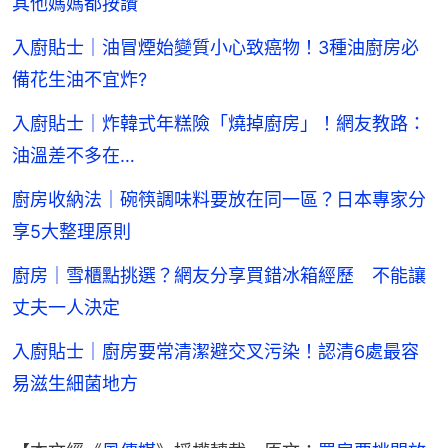
其他媽媽都按讚
入廚貼士｜油冒煙始變質小心致癌物！3種油廚房必
備花生油不宜炸?
入廚貼士｜炸韓式年糕險「燒掉廚房」！網友教路：
油溫差不多在…
廚房收納法｜碗筷調味料要放在同一區？日本專家分
享5大整理原則
廚房｜雪櫃點挑選？網友分享買錯冰箱經歷 不能讓
丈夫一人決定
入廚貼士｜廚房要常清潔避交叉污染！認清6處最容
易滋生細菌地方