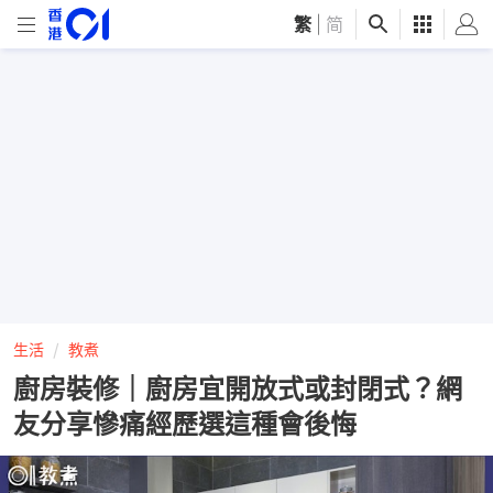
繁
|
简
生活
教煮
廚房裝修｜廚房宜開放式或封閉式？網
友分享慘痛經歷選這種會後悔