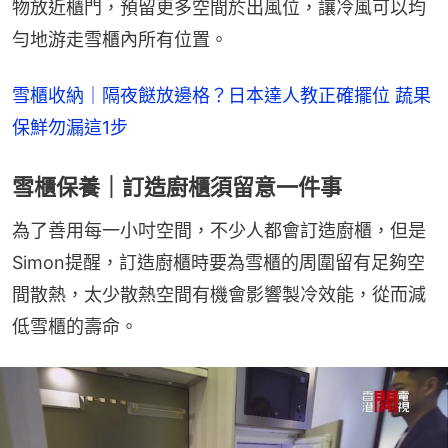
物放近櫃門，預留更多空間於出風位，讓冷風可以均
勻地游走雪櫃內所有位置。
雪櫃收納｜隔夜餸放邊格？日本達人教正確擺位 蔬果
保鮮勿漏這1步
雪櫃保養｜訂造廚櫃須留意一件事
為了善用每一小吋空間，不少人都會訂造廚櫃，但是
Simon提醒，訂造廚櫃時要為雪櫃的周圍留有足夠空
間散熱，太少散熱空間有機會影響製冷效能，從而減
低雪櫃的壽命。