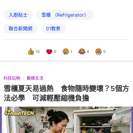
入廚貼士
雪櫃 （Refrigerator）
聯合新聞網
01教煮
10
0
1
4
0
科技玩物
數碼生活
雪櫃夏天易過熱 食物隨時變壞？5個方
法必學 可減輕壓縮機負擔