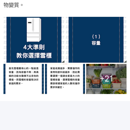
物變質。
+
21