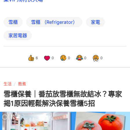
雪櫃
雪櫃 （Refrigerator）
家電
家居電器
6
0
0
0
0
生活
教煮
雪櫃保養｜番茄放雪櫃無故結冰？專家
揭1原因輕鬆解決保養雪櫃5招