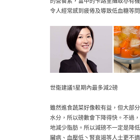
的營養素，當中的卡路里攝取亦有機
令人經常感到疲倦及導致低血糖等問
世衞建議1星期內最多減2磅
雖然進食蔬菜好像較有益，但大部分
水分，所以磅數會下降得快。不過，
地減少脂肪。所以減磅不一定是降低
臟病、血壓低丶腎衰竭等人士更不適