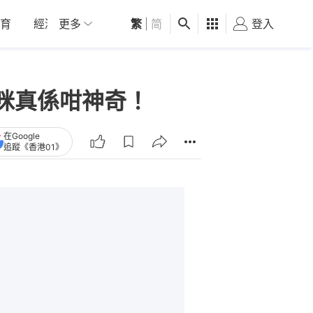
育
經濟
更多
01深圳
繁
觀點
|
简
健康
好食玩飛
登入
女
咪真係咁神奇！
在Google
追蹤《香港01》