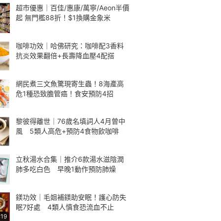
超市優惠｜百佳/惠康/萬寧/Aeon半價
起 無門檻88折！$1換購金象米
咖啡功效｜哈佛研究：咖啡配3香料
抗炎效果翻倍+長壽降血壓4配搭
網民煮三文魚驚現寄生蟲！8海產高
危1種恐致膽管癌！食安預防4招
黎彼得離世｜76歲名填詞人4月曾中
風 5類人高危+預防4食物飲咖啡
立秋湯水合集｜推介6款湯水滋陰潤
肺多吃白色 早晚1動作預防肺燥
鎂功效｜毛姐補鎂助安眠！護心防失
眠7好處 4類人慎食恐流血不止
:19