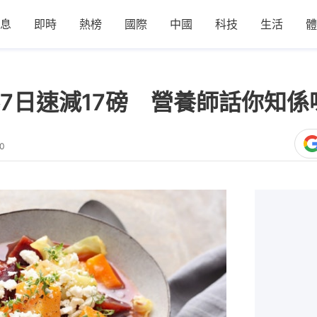
息
即時
熱榜
國際
中國
科技
生活
體
7日速減17磅 營養師話你知係
50