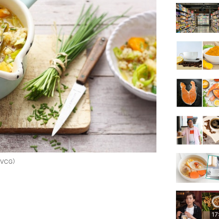
VCG）
17