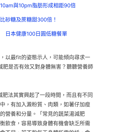
0am與10pm脂肪形成相距90倍
比砂糖及蔗糖甜300倍！
 日本健康100日圓低糖餐單
，以最fit的姿態示人，可能傾向尋求一
減肥是否有效又對身體無害？聽聽營養師
湯減肥法其實興起了一段時間，而且有不同
中，有加入澱粉質、肉類，如薯仔加瘦
的營養和分量。「常見的蔬菜湯減肥
衡飲食，容易導致身體有機會缺乏所需