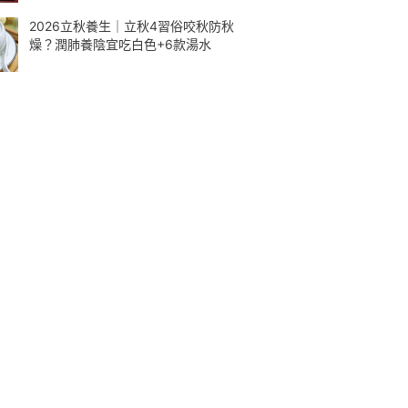
2026立秋養生｜立秋4習俗咬秋防秋
燥？潤肺養陰宜吃白色+6款湯水