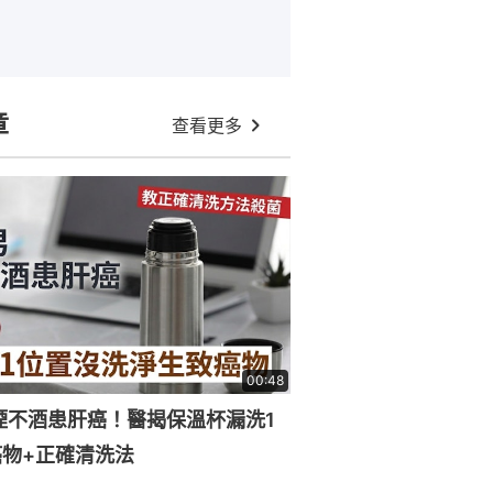
章
查看更多
00:48
煙不酒患肝癌！醫揭保溫杯漏洗1
物+正確清洗法