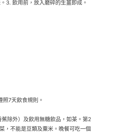
。3. 飲用前，放入磨碎的生薑即成。
遵照7天飲食規則。
香蕉除外）及飲用無糖飲品，如茶。第2
菜，不能是豆類及粟米。晚餐可吃一個