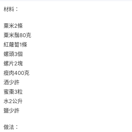
材料：
粟米2條
粟米鬚80克
紅蘿蔔1條
螺頭3個
螺片2塊
瘦肉400克
酒少許
蜜棗3粒
水2公升
鹽少許
做法：