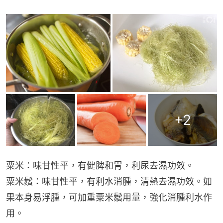
+
2
粟米：味甘性平，有健脾和胃，利尿去濕功效。
粟米鬚：味甘性平，有利水消腫，清熱去濕功效。如
果本身易浮腫，可加重粟米鬚用量，強化消腫利水作
用。