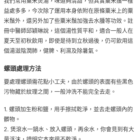
我們常用粟米煲湯，味道夠清甜，但其實粟米鬚一樣
益處多多，今次除了運用本身依附在原條粟米上的粟
米鬚外，還另外加了些粟米鬚加強去水腫等功效。註
冊中醫師邱穎琳說，這個湯性質平和，適合一般人在
夏天至初秋飲用，即使是待到立秋過後，仍可飲用這
個湯滋陰潤肺，健脾、利濕及除暑氣。
螺頭處理方法
要處理螺頭需花點小工夫，由於螺頭的表面有些黑色
污物藏於紋理之間，一般沖洗不能完全去走。
1. 螺頭加生粉和鹽，用手擦拭乾淨，並去走螺頭內的
髒物。
2. 煲滾水一鍋水、放入螺頭，再氽水，你會見到有大
量浮沫，證明它本來很不乾淨。