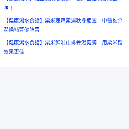
啱！
【健康湯水食譜】粟米蓮藕素湯秋冬適宜 中醫推介
潤燥補腎健脾胃
【健康湯水食譜】粟米鮮淮山排骨湯健脾 用粟米鬚
效果更佳