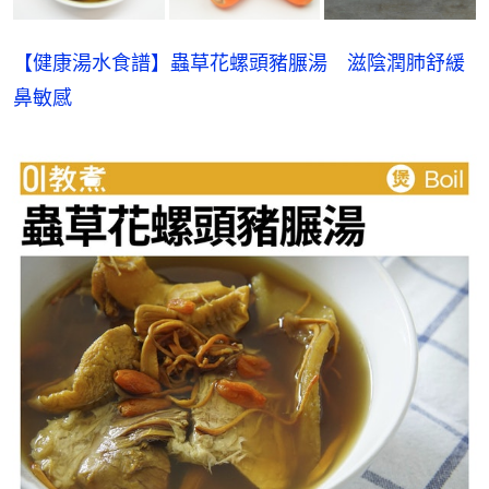
【健康湯水食譜】蟲草花螺頭豬𦟌湯　滋陰潤肺舒緩
鼻敏感