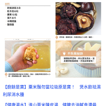
【廚餘是寶】粟米鬚勿當垃圾原是寶！ 煲水飲祛濕
利尿消水腫
【健康湯水】淮山薏米陳皮湯 健脾去油膩食滯最