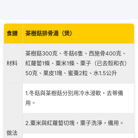
食譜
茶樹菇排骨湯（煲）
茶樹菇300克、冬菇6隻、西施骨400克、
材料
紅蘿蔔1條、粟米1條、栗子（已去殼和衣）
50克、果皮1塊、蜜棗2粒、水1.5公升
1.冬菇與茶樹菇分別用冷水浸軟，去蒂備
用。
2.粟米與紅蘿蔔切塊，栗子洗淨，備用。
做法