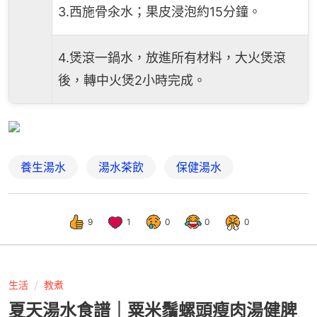
3.西施骨氽水；果皮浸泡約15分鐘。
4.煲滾一鍋水，放進所有材料，大火煲滾
後，轉中火煲2小時完成。
養生湯水
湯水茶飲
保健湯水
9
1
0
0
0
生活
教煮
夏天湯水食譜｜粟米鬚螺頭瘦肉湯健脾