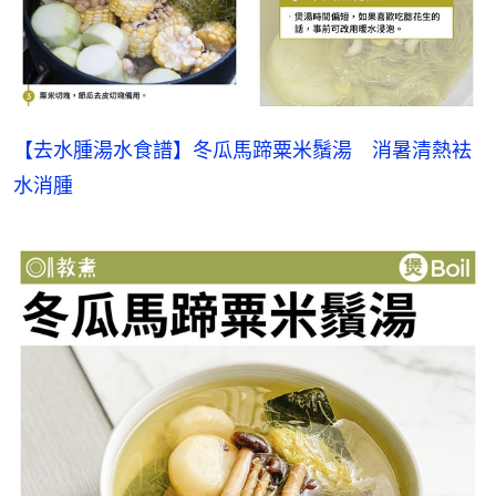
【去水腫湯水食譜】冬瓜馬蹄粟米鬚湯　消暑清熱袪
水消腫