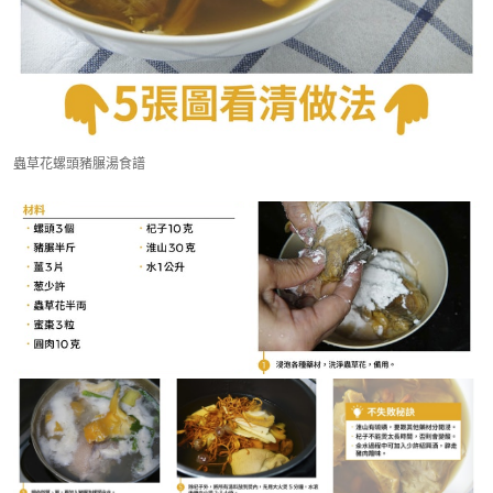
蟲草花螺頭豬𦟌湯食譜