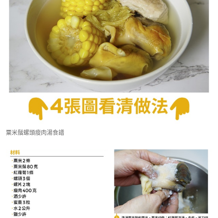
粟米鬚螺頭瘦肉湯食譜