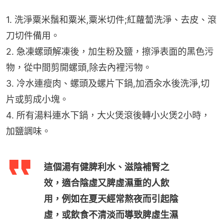
1. 洗淨粟米鬚和粟米,粟米切件;紅蘿蔔洗淨、去皮、滾
刀切件備用。
2. 急凍螺頭解凍後，加生粉及鹽，擦淨表面的黑色污
物，從中間剪開螺頭,除去內裡污物。
3. 冷水連瘦肉、螺頭及螺片下鍋,加酒汆水後洗淨,切
片或剪成小塊。
4. 所有湯料連水下鍋，大火煲滾後轉小火煲2小時，
加鹽調味。
這個湯有健脾利水、滋陰補腎之
效，適合陰虛又脾虛濕重的人飲
用，例如在夏天經常熬夜而引起陰
虛，或飲食不清淡而導致脾虛生濕