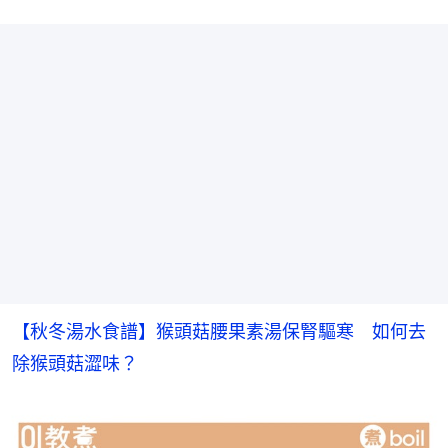
【秋冬湯水食譜】猴頭菇腰果素湯保腎驅寒　如何去
除猴頭菇澀味？