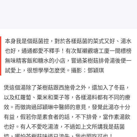
本身我是個菇菌控，對於各樣菇菌的菜式又好、湯水
也好，通通都愛不釋手！有次幫襯觀塘工廈一間標榜
無味精客飯和糖水的小店，嘗過茶樹菇排骨湯後便一
試愛上，很想學學怎麼煲。攝影：鄧穎琪
煲這個湯除了茶樹菇跟西施骨之外，還加入了冬菇，
以及紅蘿蔔、粟米和栗子等，各樣湯料都有不同的療
效。而徵詢過邱穎琳中醫師的意見，發覺此湯亦十分
有益，假若你是素食者的話，不下排骨，當作素湯飲
也好。有人不愛吃湯渣，不過如上文所講我是菇菌
控，哪怕茶樹菇味道已流失，我也照吃可也！