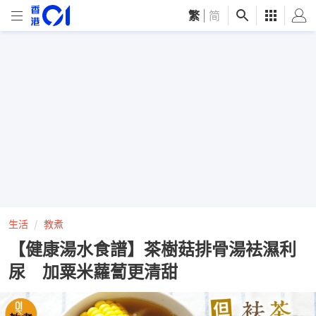
繁
|
简
生活
教煮
【健康湯水食譜】茶樹菇排骨湯袪濕利
尿 加粟米蘿蔔更清甜