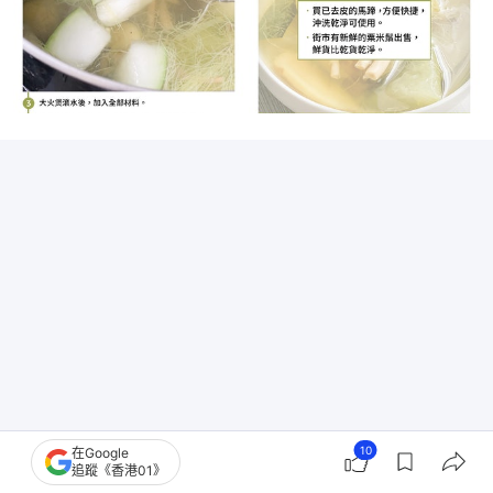
10
在Google
追蹤《香港01》
【廚餘是寶】粟米鬚勿當垃圾原是寶！ 煲水飲祛濕