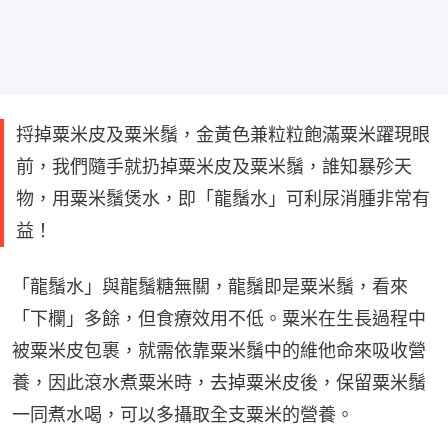
捋掉粟米皮及粟米鬚，金黃色兼粒粒飽滿粟米躍現眼
前，我們隨手就扔掉粟米皮及粟米鬚，誰知暴殄天
物，用粟米鬚煲水，即「龍鬚水」可利尿消腫非常有
益！
「龍鬚水」與龍鬚糖無關，龍鬚即是粟米鬚，看來
「下欄」多餘，但食療效用不低。粟米在生長過程中
被粟米皮包裹，就需依靠粟米鬚中的維他命來吸收營
養，因此滾水煮粟米時，去掉粟米皮後，保留粟米鬚
一同煮水喝，可以多攝取全支粟米的營養。