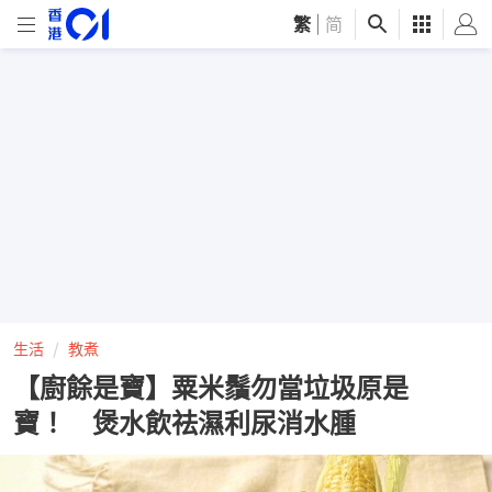
繁
|
简
生活
教煮
【廚餘是寶】粟米鬚勿當垃圾原是
寶！ 煲水飲祛濕利尿消水腫