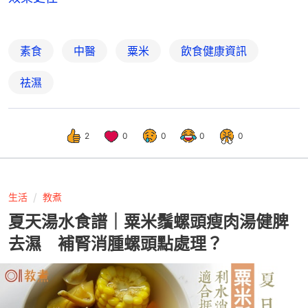
素食
中醫
粟米
飲食健康資訊
祛濕
2
0
0
0
0
生活
教煮
夏天湯水食譜｜粟米鬚螺頭瘦肉湯健脾
去濕 補腎消腫螺頭點處理？