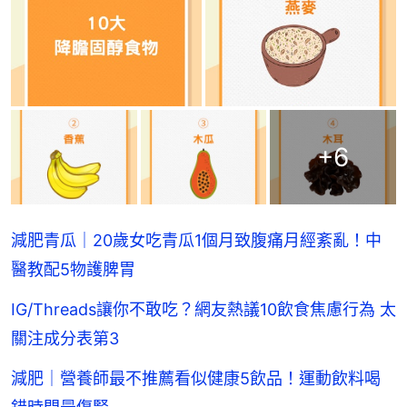
+
6
減肥青瓜｜20歲女吃青瓜1個月致腹痛月經紊亂！中
醫教配5物護脾胃
IG/Threads讓你不敢吃？網友熱議10飲食焦慮行為 太
關注成分表第3
減肥｜營養師最不推薦看似健康5飲品！運動飲料喝