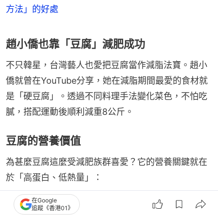
方法」的好處
趙小僑也靠「豆腐」減肥成功
不只韓星，台灣藝人也愛把豆腐當作減脂法寶。趙小
僑就曾在YouTube分享，她在減脂期間最愛的食材就
是「硬豆腐」。透過不同料理手法變化菜色，不怕吃
膩，搭配運動後順利減重8公斤。
豆腐的營養價值
為甚麼豆腐這麼受減肥族群喜愛？它的營養關鍵就在
於「高蛋白、低熱量」：
在Google
1. 低熱量高蛋白
追蹤《香港01》