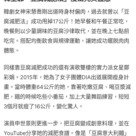
韓劇女神宋慧喬剛出道時身材偏肉，過去就曾以「豆
腐減肥法」成功甩掉17公斤！她早餐和午餐正常吃，
晚餐則以少量調味的豆腐沙律取代，並在晚上七點前
吃完。搭配均衡飲食與規律運動，讓她成功擺脱肉肉
體態。
同樣靠豆腐減肥成功的還有演歌雙棲的實力派女星鄭
彩娟。2015年，她為了女子團體DIA出道展開瘦身計
畫。當時體重64公斤的她，靠著吃嫩豆腐、喝豆漿減
肥，餓的時候吃些小番茄，加上大量舞蹈練習，短短
3個月就瘦了16公斤，變化驚人。
演員申世景則更進一步，把豆腐變成創意料理，並在
YouTube分享她的減肥食譜。像是「豆腐意大利麵」