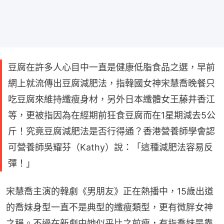
豆腐在許多人心目中一直是健康低脂食品之選，早前
網上就流傳出豆腐減肥法，指韓國女神宋慧喬晚餐只
吃豆腐來維持纖瘦身材，另外日本纖體女王藤井香江
等，更被指因為在經期前狂食豆腐而在1星期減去5公
斤！究竟豆腐減肥法是否行得通？香港營養師學會認
可營養師吳耀芬（Kathy）說：「這種減肥法容易反
彈！」
宋慧喬主演的韓劇《男朋友》正在熱播中，15歲出道
的喬妹身型一直不是典型的纖瘦類型，更有微胖女神
之稱。不過在新劇中她似乎比之前瘦，有指喬妹是靠