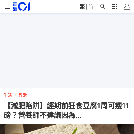
繁
|
简
生活
教煮
【減肥陷阱】經期前狂食豆腐1周可瘦11
磅？營養師不建議因為...