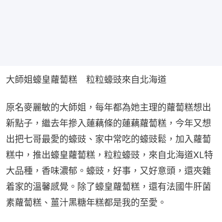
大師姐蠔皇蘿蔔糕　粒粒蠔豉來自北海道
原名麥麗敏的大師姐，每年都為她主理的蘿蔔糕想出
新點子，繼去年摻入蓮藕條的蓮藕蘿蔔糕，今年又想
出把七哥最愛的蠔豉、家中常吃的蠔豉鬆，加入蘿蔔
糕中，推出蠔皇蘿蔔糕，粒粒蠔豉，來自北海道XL特
大品種，香味濃郁。蠔豉，好事，又好意頭，還夾雜
着家的溫馨感覺。除了蠔皇蘿蔔糕，還有法國牛肝菌
素蘿蔔糕、薑汁黑糖年糕都是我的至愛。