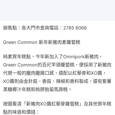
銷售點：各大門市查詢電話：2785 6066
Green Common 新年新豬肉素蘿蔔糕
純素賀年糕點，今年新加入了Omnipork新豬肉，
Green Common的百尺竿頭蘿蔔糕，便採用了新豬肉
代替一般的臘肉臘腸口感，還配以紅藜麥和XO醬，
XO醬則由金針菇、香菇、辣椒和香料製成。還有紫薯
黑糖椰汁年糕和桃膠胎菊馬蹄糕。
按圖看清「新豬肉XO醬紅藜麥蘿蔔糕」及其他賀年糕
點的味道和價錢：