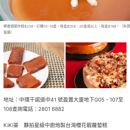
椰香錫蘭年糕$238，訂購10-19盒，每盒$208，20盒或以上，每盒$188。（朱潤
富攝）
地址：中環干諾道中41 號盈置大廈地下G05、107至
108查詢電話：2801 6882
KiKi茶　夥拍星級中廚炮製台灣櫻花蝦蘿蔔糕