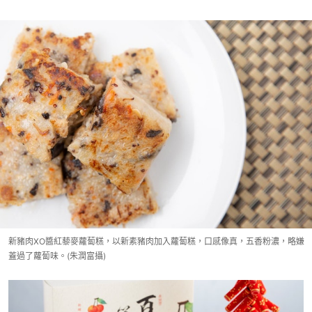
新豬肉XO醬紅藜麥蘿蔔糕，以新素豬肉加入蘿蔔糕，口感像真，五香粉濃，略嫌
蓋過了蘿蔔味。(朱潤富攝)