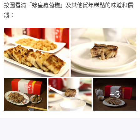
按圖看清「蠔皇蘿蔔糕」及其他賀年糕點的味道和價
錢：
+
3