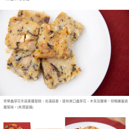
奇華蟲草花冬菇素蘿蔔糕，充滿菇香，還有爽口蟲草花、木耳及腰果，但略嫌蓋過
蘿蔔味。(朱潤富攝)