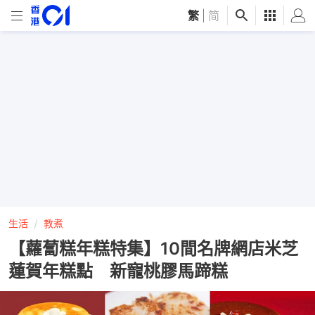
繁
|
简
生活
教煮
【蘿蔔糕年糕特集】10間名牌網店米芝
蓮賀年糕點 新寵桃膠馬蹄糕