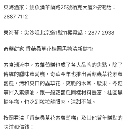
東海酒家：鰂魚涌華蘭路25號栢克大廈2樓電話：
2887 7112
東海薈：尖沙咀北京道1號11樓電話：2877 2938
奇華餅家 香菇蟲草花桂圓黑糖清新健怡
素食潮流中，素蘿蔔糕也成了各大品牌的焦點，除了
傳統的臘味蘿蔔糕，奇華今年也推出香菇蟲草花素蘿
蔔糕，清和爽口的蟲草花，爽脆的木耳、腰果、冬菇
等拌入素蠔油，跟一般蘿蔔糕同樣材料豐富。桂圓黑
糖年糕，也吃到粒粒龍眼肉，清甜不膩。
按圖看清「香菇蟲草花素蘿蔔糕」及其他賀年糕點的
味道和價錢：