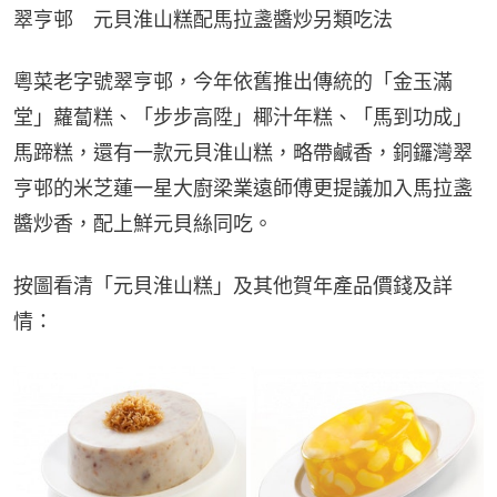
翠亨邨　元貝淮山糕配馬拉盞醬炒另類吃法
粵菜老字號翠亨邨，今年依舊推出傳統的「金玉滿
堂」蘿蔔糕、「步步高陞」椰汁年糕、「馬到功成」
馬蹄糕，還有一款元貝淮山糕，略帶鹹香，銅鑼灣翠
亨邨的米芝蓮一星大廚梁業遠師傅更提議加入馬拉盞
醬炒香，配上鮮元貝絲同吃。
按圖看清「元貝淮山糕」及其他賀年產品價錢及詳
情：