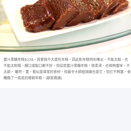
薑汁黑糖年糕$238。其實我不太愛吃年糕，因此對年糕特別嘴尖，不能太黏，也
不能太粉糯，糊口或黏口都不好。但這款薑汁黑糖年糕，很柔滑，也很夠薑味，不
太甜。 雖然，薑，看似是尋常的食材，但最令大師姐頭痛也是它，怕它不夠薑，會
糟蹋了一底底的煙韌年糕。(鄒家鳳攝)