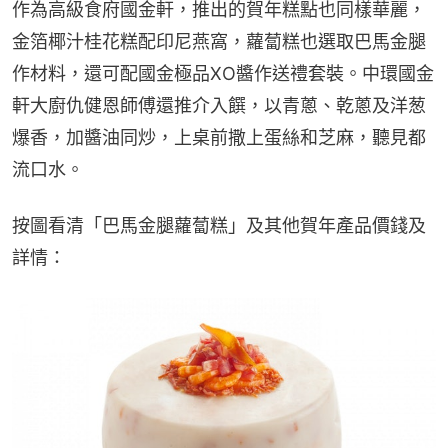
作為高級食府國金軒，推出的賀年糕點也同樣華麗，
金箔椰汁桂花糕配印尼燕窩，蘿蔔糕也選取巴馬金腿
作材料，還可配國金極品XO醬作送禮套裝。中環國金
軒大廚仇健恩師傅還推介入饌，以青蔥、乾蔥及洋葱
爆香，加醬油同炒，上桌前撒上蛋絲和芝麻，聽見都
流口水。
按圖看清「巴馬金腿蘿蔔糕」及其他賀年產品價錢及
詳情：