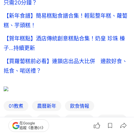
只需20分鐘？
【新年食譜】簡易糕點食譜合集！輕鬆整年糕、蘿蔔
糕、芋頭糕！
【賀年糕點】酒店傳統創意糕點合集！奶皇 珍珠 榛
子...持續更新
【買蘿蔔糕前必看】連鎖店出品大比併 邊款好食、
抵食、啱送禮？
01教煮
農曆新年
飲食情報
賀年食品
蘿蔔糕
農曆新年
賀年糕點
在Google
追蹤《香港01》