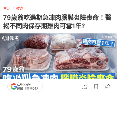
生活
教煮
79歲翁吃過期急凍肉腦膜炎險喪命！醫
揭不同肉保存期雞肉可雪1年?
在Google
追蹤《香港01》
撰文：
健康2.0
出版：
2026-07-09 17:06
更新：
2026-07-10 11:56