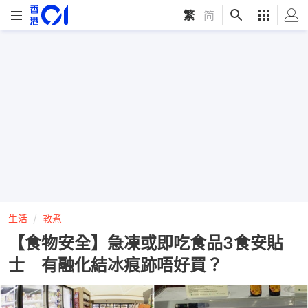
繁
|
简
生活
教煮
【食物安全】急凍或即吃食品3食安貼
士 有融化結冰痕跡唔好買？