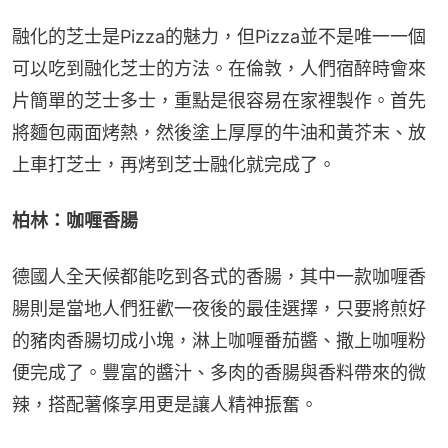
融化的芝士是Pizza的魅力，但Pizza並不是唯一一個
可以吃到融化芝士的方法。在倫敦，人們宿醉時會來
片簡單的芝士多士，重點是很容易在家裡製作。首先
將麵包兩面烤熱，然後塗上厚厚的牛油和黃芥末、放
上車打芝士，再烤到芝士融化就完成了。
柏林：咖喱香腸
德國人全天候都能吃到各式的香腸，其中一款咖喱香
腸則是當地人們狂歡一夜後的最佳選擇，只要將煎好
的豬肉香腸切成小塊，淋上咖喱番茄醬、撒上咖喱粉
便完成了。豐富的醬汁、多肉的香腸與香料帶來的微
辣，搭配薯條享用更是讓人精神振奮。