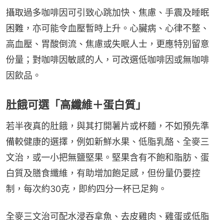
攝取過多咖啡因可引致心跳加快、焦慮、手震及睡眠
困難，亦可能令血壓暫時上升。心臟病、心律不整、
高血壓、胃酸倒流、焦慮或失眠人士，更應特別留意
份量；對咖啡因敏感的人，可改選低咖啡因或無咖啡
因飲品。
肚餓可選「高纖維＋蛋白質」
若半夜真的肚餓，與其打開薯片或杯麵，不如預先準
備較健康的選擇，例如新鮮水果、低脂乳酪、全麥三
文治，或一小把無鹽堅果。堅果含有不飽和脂肪、蛋
白質及膳食纖維，有助增加飽足感，但份量仍要控
制，每次約30克，即約四分一杯已足夠。
全麥三文治可配水浸吞拿魚、去皮雞肉、雞蛋或低脂