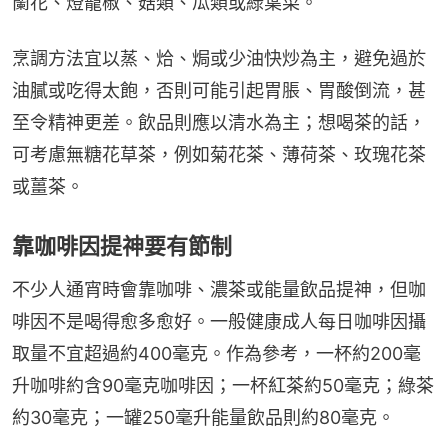
蘭花、燈籠椒、菇類、瓜類或綠葉菜。
烹調方法宜以蒸、烚、焗或少油快炒為主，避免過於
油膩或吃得太飽，否則可能引起胃脹、胃酸倒流，甚
至令精神更差。飲品則應以清水為主；想喝茶的話，
可考慮無糖花草茶，例如菊花茶、薄荷茶、玫瑰花茶
或薑茶。
靠咖啡因提神要有節制
不少人通宵時會靠咖啡、濃茶或能量飲品提神，但咖
啡因不是喝得愈多愈好。一般健康成人每日咖啡因攝
取量不宜超過約400毫克。作為參考，一杯約200毫
升咖啡約含90毫克咖啡因；一杯紅茶約50毫克；綠茶
約30毫克；一罐250毫升能量飲品則約80毫克。