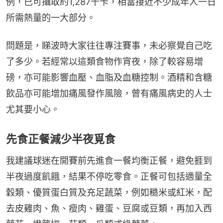
例，已可攝取約1,287千卡，相當接近不少成年人一日
所需熱量的一大部分。
問題是，睇波時大家往往專注賽事，未必察覺自己吃
了多少。若經常以這類食物作宵夜，除了較容易增
磅，亦可能影響血壓、血脂及血糖控制。酒精和含糖
飲品亦可能增加痛風發作風險，曾有痛風病史的人士
尤其要小心。
先食正餐減少半夜覓食
我建議球迷在開賽前先進食一餐均衡正餐，避免捱到
半夜過度飢餓，結果不停吃零食。正餐可包括適量全
穀類、優質蛋白質及充足蔬菜，例如糙米或紅米，配
去皮雞肉、魚、瘦肉、雞蛋、豆腐或豆類，再加入西