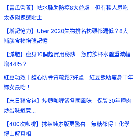
【青瓜營養】袪水腫助防癌8大益處 但有種人忌吃
太多附揀選貼士
【增記憶力】Uber 2020失物排名枕頭都漏低？8大
補腦食物增強記憶
【減肥】瘦身10個超實用秘訣 飯前飲杯水體重減幅
增44％？
紅豆功效｜護心防骨質疏鬆7好處 紅豆飯助瘦身中年
婦女最啱！
【末日糧食包】炒麪咖喱飯各國風味 保質30年煙肉
炒蛋味道竟...
【400次咖啡】抹茶純素版更驚喜 無糖都得！化學
博士解真相