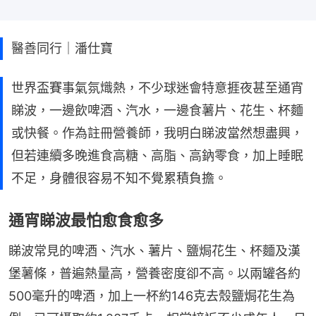
醫善同行｜潘仕寶
世界盃賽事氣氛熾熱，不少球迷會特意捱夜甚至通宵
睇波，一邊飲啤酒、汽水，一邊食薯片、花生、杯麵
或快餐。作為註冊營養師，我明白睇波當然想盡興，
但若連續多晚進食高糖、高脂、高鈉零食，加上睡眠
不足，身體很容易不知不覺累積負擔。
通宵睇波最怕愈食愈多
睇波常見的啤酒、汽水、薯片、鹽焗花生、杯麵及漢
堡薯條，普遍熱量高，營養密度卻不高。以兩罐各約
500毫升的啤酒，加上一杯約146克去殼鹽焗花生為