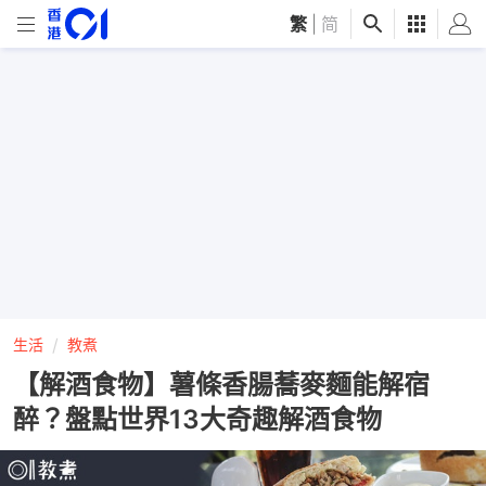
繁
|
简
生活
教煮
【解酒食物】薯條香腸蕎麥麵能解宿
醉？盤點世界13大奇趣解酒食物