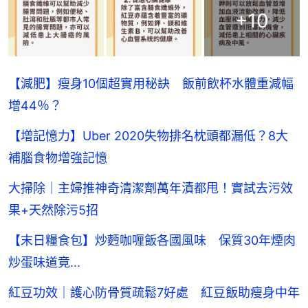
+
10
【減肥】瘦身10個超實用秘訣 飯前飲杯水體重減幅
增44％？
【增記憶力】Uber 2020失物排名枕頭都漏低？8大
補腦食物增強記憶
大掃除｜主婦推神奇清潔劑萬年漬都甩！實試去污效
果+天然除污5招
【末日糧食包】炒麪咖喱飯各國風味 保質30年煙肉
炒蛋味道竟...
紅豆功效｜護心防骨質疏鬆7好處 紅豆飯助瘦身中年