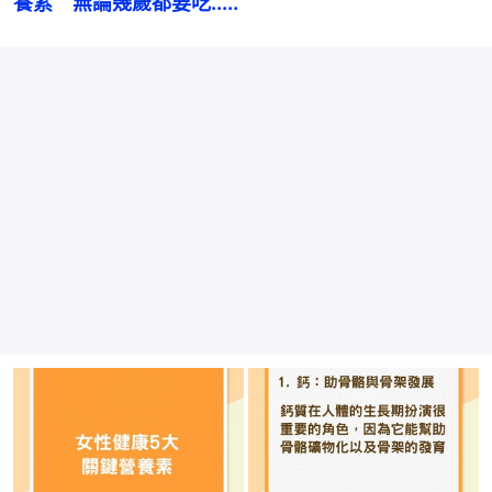
養素　無論幾歲都要吃.....