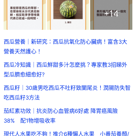
+
14
西瓜營養｜新研究：西瓜抗氧化防心臟病！富含3大
營養天然護心！
西瓜冷知識｜西瓜鮮甜多汁怎麼挑？專家教3招睇外
型瓜臍愈細愈好?
西瓜籽｜30歲男吃西瓜不吐籽致闌尾炎！潤腸防失智
吃西瓜籽3方法
茄紅素功效｜抗炎防心血管病6好處 降胃癌風險
38% 配1物增吸收率
現代人水果吃不夠！推介6種懶人水果 小番茄養顏/