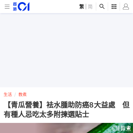
繁
|
简
生活
教煮
【青瓜營養】袪水腫助防癌8大益處 但
有種人忌吃太多附揀選貼士