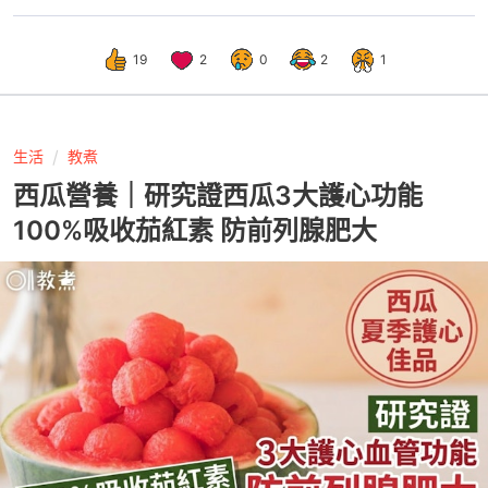
19
2
0
2
1
生活
教煮
西瓜營養｜研究證西瓜3大護心功能
100%吸收茄紅素 防前列腺肥大