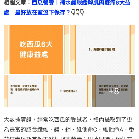
相關文章：
西瓜營養｜補水護眼緩解肌肉痠痛6大益
處　最好放在室溫下保存？
👇👇👇
+
8
大數據實證，經常吃西瓜的受試者，體內攝取到了更
為豐富的膳食纖維、鎂、鉀、維他命C、維他命A、番